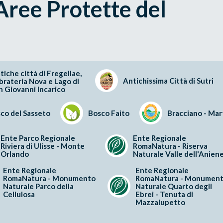
 Aree Protette del
tiche città di Fregellae,
Antichissima Città di Sutri
brateria Nova e Lago di
n Giovanni Incarico
co del Sasseto
Bosco Faito
Bracciano - Ma
Ente Parco Regionale
Ente Regionale
Riviera di Ulisse - Monte
RomaNatura - Riserva
Orlando
Naturale Valle dell'Anien
Ente Regionale
Ente Regionale
RomaNatura - Monumento
RomaNatura - Monumen
Naturale Parco della
Naturale Quarto degli
Cellulosa
Ebrei - Tenuta di
Mazzalupetto