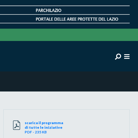
scarica il programma
di tutte le iniziative
PDF - 235 KB