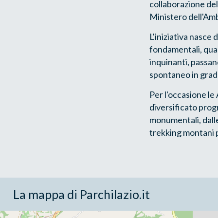
collaborazione del M
Ministero dell'Amb
L'iniziativa nasce d
fondamentali, quali
inquinanti, passa
spontaneo in grado
Per l'occasione l
diversificato prog
monumentali, dalle 
trekking montani p
La mappa di Parchilazio.it