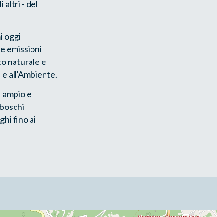
 altri - del
mi oggi
le emissioni
o naturale e
 e all'Ambiente.
n ampio e
 boschi
ghi fino ai