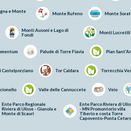
gna e Monte
Monte Rufeno
Monte Sorat
Monti Ausoni e Lago di
Monti Lucretili
Fondi
omentum
Palude di Torre Flavia
Pian Sant'A
i Castelporziano
Tor Caldara
Torrecchia Ve
rcionello
Valle delle Cannuccete
Veio
Ente Parco Regionale
Ente Parco Riviera di Ulis
Riviera di Ulisse - Gianola e
- MN Promontorio villa
Monte di Scauri
Tiberio e costa Torre
Capovento-Punta Cetaro