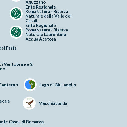
Aguzzano
Ente Regionale
RomaNatura - Riserva
Naturale della Valle dei
Casali
Ente Regionale
RomaNatura - Riserva
Naturale Laurentino
Acqua Acetosa
del Farfa
 di Ventotene e S.
ano
 Canterno
Lago di Giulianello
eca e
Macchiatonda
nte Casoli di Bomarzo