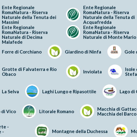
Ente Regionale
Ente Regionale
RomaNatura - Riserva
RomaNatura - Riserva
Naturale della Tenuta dei
Naturale della Tenuta di
Massimi
Acquafredda
Ente Regionale
Ente Regionale
RomaNatura - Riserva
RomaNatura - Riserva
Naturale di Decima
Naturale di Monte Mario
Malafede
Forre di Corchiano
Giardino di Ninfa
Gole 
Grotte di Falvaterra e Rio
Isole
Inviolata
Obaco
Stef
La Selva
Laghi Lungo e Ripasottile
Lago di
Macchia di Gattac
 di Vico
Litorale Romano
Macchia del Barco
rte -
Montagne della Duchessa
Mo
 -