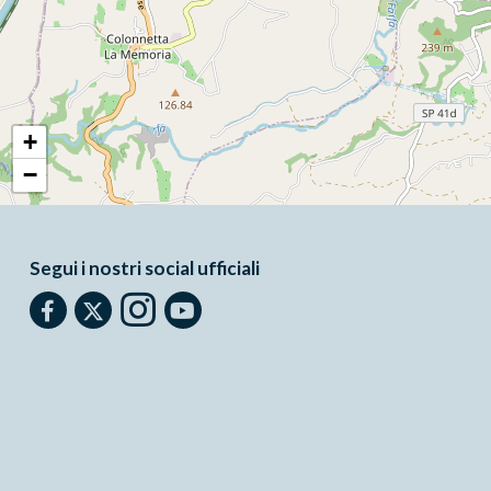
+
−
Segui i nostri social ufficiali