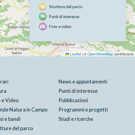
Strutture del parco
Punti di interesse
Foto e video
Leaflet
|
©
OpenStreetMap
contributors
erari
News e appuntamenti
ura
Punti di interesse
 e Video
Pubblicazioni
ende Natura in Campo
Programmi e progetti
si e bandi
Studi e ricerche
tture del parco