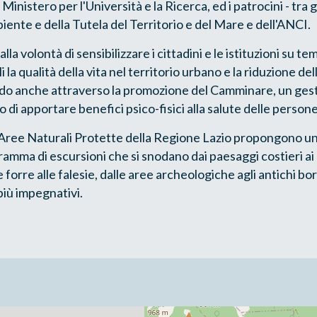
inistero per l'Università e la Ricerca, ed i patrocini - tra gli
iente e della Tutela del Territorio e del Mare e dell'ANCI.
alla volontà di sensibilizzare i cittadini e le istituzioni su te
 la qualità della vita nel territorio urbano e la riduzione del
ndo anche attraverso la promozione del Camminare, un gest
 di apportare benefici psico-fisici alla salute delle persone
e Aree Naturali Protette della Regione Lazio propongono u
ramma di escursioni che si snodano dai paesaggi costieri ai
forre alle falesie, dalle aree archeologiche agli antichi bor
iù impegnativi.