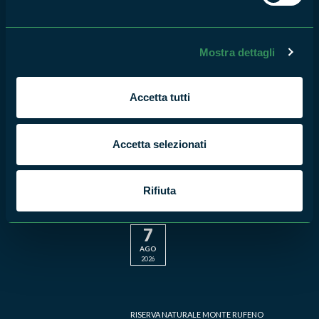
nella Riserva Naturale Monte
Rufeno
7
Mostra dettagli
AGO
2026
Accetta tutti
RISERVA NATURALE MONTE RUFENO
Conoscere il lupo con Duccio
Berzi
Accetta selezionati
7
AGO
Rifiuta
2026
RISERVA NATURALE MONTE RUFENO
#Vivi i parchi del Lazio: tutti i
nostri appuntamenti
6