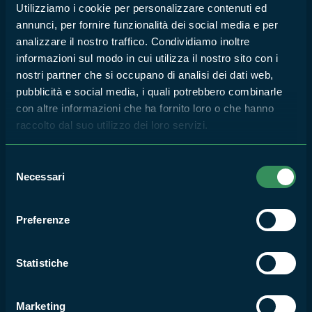
RISERVA NATURALE MONTE RUFENO
Utilizziamo i cookie per personalizzare contenuti ed
Polvere di Stelle
annunci, per fornire funzionalità dei social media e per
analizzare il nostro traffico. Condividiamo inoltre
10
informazioni sul modo in cui utilizza il nostro sito con i
AGO
2026
nostri partner che si occupano di analisi dei dati web,
pubblicità e social media, i quali potrebbero combinarle
con altre informazioni che ha fornito loro o che hanno
raccolto dal suo utilizzo dei loro servizi.
RISERVA NATURALE MONTE RUFENO
I pipistrelli: supereroi della
Selezione
notte
Necessari
del
consenso
8
AGO
Preferenze
2026
Statistiche
RISERVA NATURALE MONTE RUFENO
#Vivi i parchi del Lazio Estate
Marketing