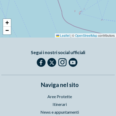
+
−
Leaflet
|
©
OpenStreetMap
contributors
Segui i nostri social ufficiali
Naviga nel sito
Aree Protette
Itinerari
News e appuntamenti
Enti di gestione
Natura
Punti di interesse