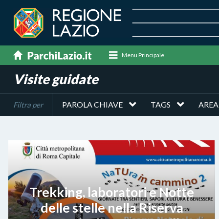
Menu Principale
Visite guidate
PAROLA CHIAVE
TAGS
AREA
Filtra per
Trekking, laboratori e Notte
delle stelle nella Riserva