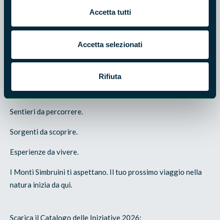
Accetta tutti
Per partecipare alle iniziative organizzate dall'Ente Parco è
necessario compilare il PDF modulo di adesione,
Accetta selezionati
sottoscrivere la liberatoria e allegare una copia di un
documento d'identità.
Rifiuta
Natura da esplorare.
Sentieri da percorrere.
Sorgenti da scoprire.
Esperienze da vivere.
I Monti Simbruini ti aspettano. Il tuo prossimo viaggio nella
natura inizia da qui.
Scarica il Catalogo delle Iniziative 2026: