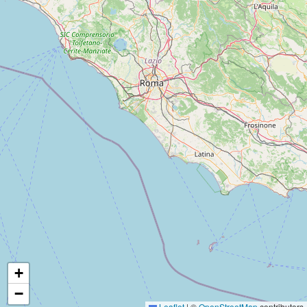
+
−
Leaflet
|
©
OpenStreetMap
contributors