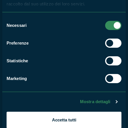
Escursioni e visite guidate sui
raccolto dal suo utilizzo dei loro servizi.
monti Simbruini
8
Selezione
AGO
Necessari
del
2026
consenso
Preferenze
PARCO MONTI SIMBRUINI
Simbruini: il Cuore Verde del
Statistiche
Lazio
5
Marketing
AGO
2026
Mostra dettagli
PARCO MONTI SIMBRUINI
Ubi oleum, ibi vita
Accetta tutti
8