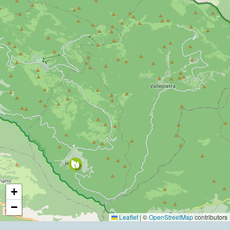
+
−
Leaflet
|
©
OpenStreetMap
contributors