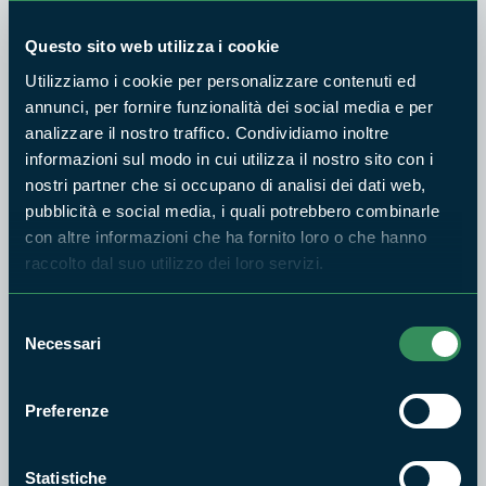
Questo sito web utilizza i cookie
Utilizziamo i cookie per personalizzare contenuti ed
annunci, per fornire funzionalità dei social media e per
PARCO MONTI SIMBRUINI
analizzare il nostro traffico. Condividiamo inoltre
MTB 23. D/ Livata – Volubro
informazioni sul modo in cui utilizza il nostro sito con i
Nuovo – Jenne
nostri partner che si occupano di analisi dei dati web,
Difficoltà:
EE
pubblicità e social media, i quali potrebbero combinarle
con altre informazioni che ha fornito loro o che hanno
raccolto dal suo utilizzo dei loro servizi.
Selezione
PARCO MONTI SIMBRUINI
Necessari
del
MTB.10 Filettino-Trevi nel
consenso
Lazio-Ponte Anali -Arco di
Trevi -Pratiglio S.Onofrio
Preferenze
Difficoltà:
EE
Statistiche