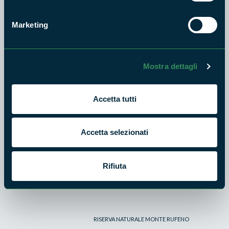
PARCO MONTI SIMBRUINI
Marketing
Escursioni e visite guidate sui
monti Simbruini
8
Mostra dettagli
AGO
2026
Accetta tutti
PARCO MONTI LUCRETILI
Expo del parco 2026 - San
Accetta selezionati
Polo dei Cavalieri
8
Rifiuta
AGO
2026
RISERVA NATURALE MONTE RUFENO