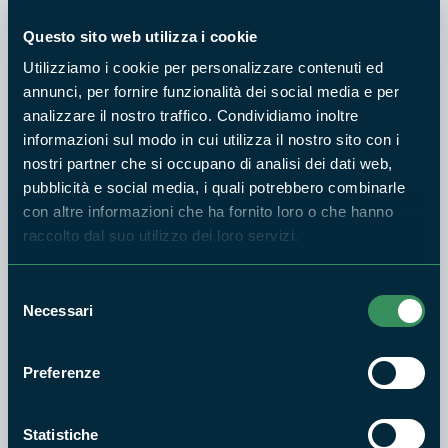
Questo sito web utilizza i cookie
Utilizziamo i cookie per personalizzare contenuti ed
PARCO BRACCIANO - MARTIGNANO
annunci, per fornire funzionalità dei social media e per
Da Manziana agli Archi di
analizzare il nostro traffico. Condividiamo inoltre
Boccalupo - TESORI
informazioni sul modo in cui utilizza il nostro sito con i
NATURALI 2026
nostri partner che si occupano di analisi dei dati web,
9
pubblicità e social media, i quali potrebbero combinarle
AGO
con altre informazioni che ha fornito loro o che hanno
2026
raccolto dal suo utilizzo dei loro servizi.
PARCO CASTELLI ROMANI
Selezione
Asini in Trekking
Necessari
del
8
consenso
AGO
Preferenze
2026
Statistiche