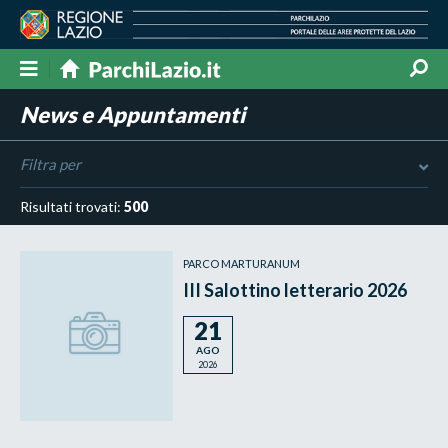
News e Appuntamenti
Filtra per
Risultati trovati:
500
PARCO MARTURANUM
III Salottino letterario 2026
21
AGO
2026