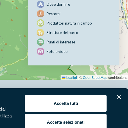
Dove dormire
Percorsi
Produttori natura in campo
Strutture del parco
Punti di interesse
Foto e video
Leaflet
|
©
OpenStreetMap
contributors
erari
News e appuntamenti
Accetta tutti
ial
ura
Punti di interesse
tilizza
 e Video
Pubblicazioni
Accetta selezionati