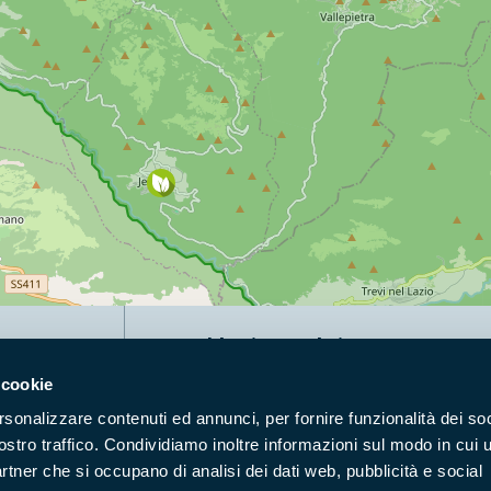
Naviga nel sito
 cookie
Aree Protette
Itin
rsonalizzare contenuti ed annunci, per fornire funzionalità dei soc
Enti di gestione
Nat
ostro traffico. Condividiamo inoltre informazioni sul modo in cui u
Storie
Foto
partner che si occupano di analisi dei dati web, pubblicità e social