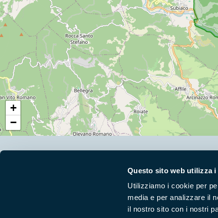
+
−
Segui i nostri social ufficiali
Questo sito web utilizza i
Utilizziamo i cookie per pe
media e per analizzare il n
il nostro sito con i nostri 