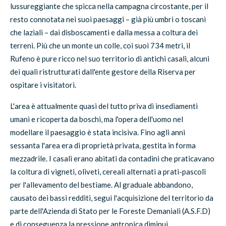
lussureggiante che spicca nella campagna circostante, per il
resto connotata nei suoi paesaggi – già più umbri o toscani
che laziali – dai disboscamenti e dalla messa a coltura dei
terreni. Più che un monte un colle, coi suoi 734 metri, il
Rufeno è pure ricco nel suo territorio di antichi casali, alcuni
dei quali ristrutturati dall'ente gestore della Riserva per
ospitare i visitatori.
L'area è attualmente quasi del tutto priva di insediamenti
umani e ricoperta da boschi, ma l'opera dell'uomo nel
modellare il paesaggio è stata incisiva. Fino agli anni
sessanta l'area era di proprietà privata, gestita in forma
mezzadrile. I casali erano abitati da contadini che praticavano
la coltura di vigneti, oliveti, cereali alternati a prati-pascoli
per l'allevamento del bestiame. Al graduale abbandono,
causato dei bassi redditi, seguì l'acquisizione del territorio da
parte dell'Azienda di Stato per le Foreste Demaniali (A.S.F.D)
e di conseguenza la pressione antropica diminuì