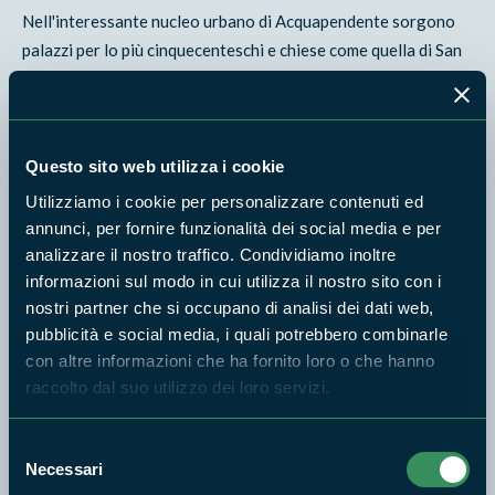
Nell'interessante nucleo urbano di Acquapendente sorgono
palazzi per lo più cinquecenteschi e chiese come quella di San
Francesco, con attiguo campanile. Ai margini del centro
storico sono il Duomo, di originarie forme romaniche ma in
seguito più volte rimaneggiato. L'interno ospita, tra gli altri,
un coro ligneo intagliato del Seicento e una terracotta
Questo sito web utilizza i cookie
smaltata di Jacopo Beneventano (1522). Ma è la cripta la
Utilizziamo i cookie per personalizzare contenuti ed
sorpresa maggiore: a nove navate, suddivise da basse
annunci, per fornire funzionalità dei social media e per
colonne con ricchi capitelli romanici. Con un po' di fantasia vi
analizzare il nostro traffico. Condividiamo inoltre
si possono ancora scorgere in preghiera gli antichi pellegrini
informazioni sul modo in cui utilizza il nostro sito con i
in viaggio verso Roma, come secoli fa. Di fronte al duomo
nostri partner che si occupano di analisi dei dati web,
pubblicità e social media, i quali potrebbero combinarle
sorge la bella torre Julia de' Jacopo, testimonianza dell'antica
con altre informazioni che ha fornito loro o che hanno
cinta muraria, dove ha sede il centro visite della Riserva. Nel
raccolto dal suo utilizzo dei loro servizi.
settore meridionale dell'Area Protetta sorge il minuscolo e
gradevole borgo di Torre Alfina, dominato da un vistoso
Selezione
castello turrito ricostruito in forme medievali nell'Ottocento,
Necessari
del
di proprietà privata. Infine, sul fiume Paglia, alle porte