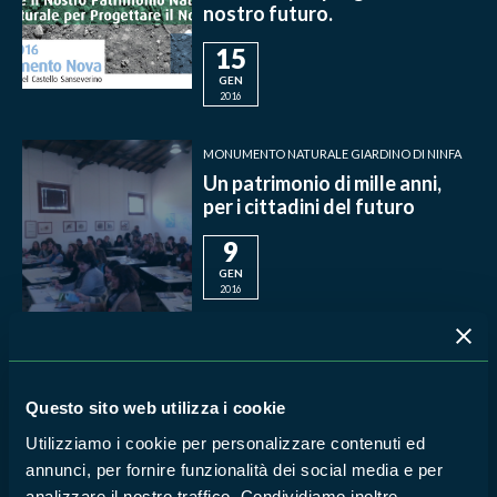
nostro futuro.
15
GEN
2016
MONUMENTO NATURALE GIARDINO DI NINFA
Un patrimonio di mille anni,
per i cittadini del futuro
9
GEN
2016
MONUMENTO NATURALE GIARDINO DI NINFA
Giorniverdi al Parco
Questo sito web utilizza i cookie
Pantanello
Utilizziamo i cookie per personalizzare contenuti ed
29
annunci, per fornire funzionalità dei social media e per
analizzare il nostro traffico. Condividiamo inoltre
NOV