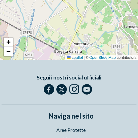
+
−
Leaflet
|
©
OpenStreetMap
contributors
Segui i nostri social ufficiali
Naviga nel sito
Aree Protette