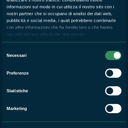
2014
informazioni sul modo in cui utilizza il nostro sito con i
nostri partner che si occupano di analisi dei dati web,
pubblicità e social media, i quali potrebbero combinarle
MONUMENTO NATURALE GIARDINO DI NINFA
con altre informazioni che ha fornito loro o che hanno
Parco Monti Aurunci: corso
raccolto dal suo utilizzo dei loro servizi.
disegno naturalistico
8
Selezione
Necessari
del
NOV
2014
consenso
Preferenze
MONUMENTO NATURALE GIARDINO DI NINFA
Giorniverdi al Parco
Statistiche
Pantanello
1
Marketing
NOV
2014