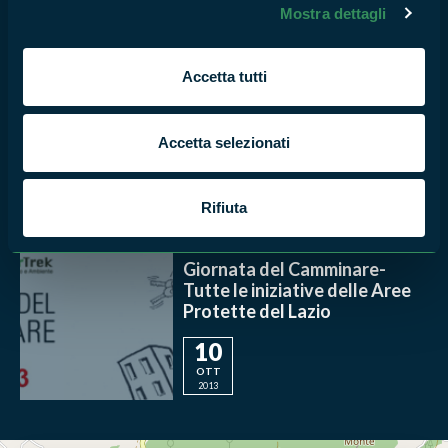
Mostra dettagli
MONUMENTO NATURALE GIARDINO DI NINFA
Un libro nella natura
Accetta tutti
3
MAR
Accetta selezionati
2014
Rifiuta
PARCO NAZIONALE ABRUZZO, LAZIO E MOLISE
Giornata del Camminare-
Tutte le iniziative delle Aree
Protette del Lazio
10
OTT
2013