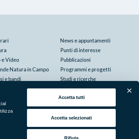
erari
News e appuntamenti
ura
Punti di interesse
 e Video
Pubblicazioni
ende Natura in Campo
Programmi e progetti
si e bandi
Studi e ricerche
tture del parco
Accetta tutti
ial
Cookie
Preferenze
Contatti
Credits
Area riservata
tilizza
Accetta selezionati
Rifiuta