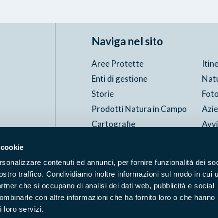
Naviga nel sito
Aree Protette
Itin
Enti di gestione
Nat
Storie
Foto
Prodotti Natura in Campo
Azi
Cartografie
Avvi
Comunicati stampa
Stru
 cookie
rsonalizzare contenuti ed annunci, per fornire funzionalità dei soc
Accessibilità
Privacy
ggi il Copyleft
ostro traffico. Condividiamo inoltre informazioni sul modo in cui u
partner che si occupano di analisi dei dati web, pubblicità e social
combinarle con altre informazioni che ha fornito loro o che hanno
 loro servizi.