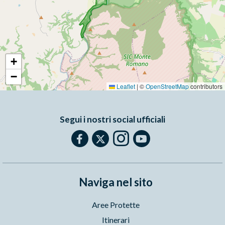
+
−
Leaflet
|
©
OpenStreetMap
contributors
Segui i nostri social ufficiali
Naviga nel sito
Aree Protette
Itinerari