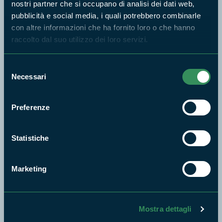
nostri partner che si occupano di analisi dei dati web,
pubblicità e social media, i quali potrebbero combinarle
Montecassino
Monterano
con altre informazioni che ha fornito loro o che hanno
raccolto dal suo utilizzo dei loro servizi.
Monti Aurunci
Selezione
Necessari
del
consenso
Monti Ausoni e Lago di Fondi
Preferenze
Monti Lucretili
Monti Simbruini
Statistiche
Nazzano, Tevere - Farfa
Nomentum
Marketing
Palude di Torre Flavia
Mostra dettagli