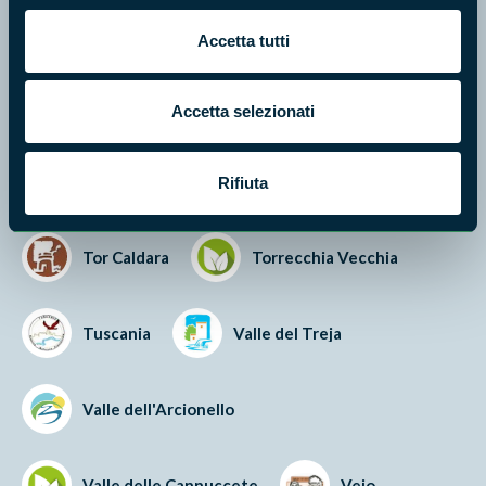
Pian Sant'Angelo
Saline di Tarquinia
Accetta tutti
Selva del Lamone
Accetta selezionati
Tenuta di Castelporziano
Rifiuta
Tor Caldara
Torrecchia Vecchia
Tuscania
Valle del Treja
Valle dell'Arcionello
Valle delle Cannuccete
Veio