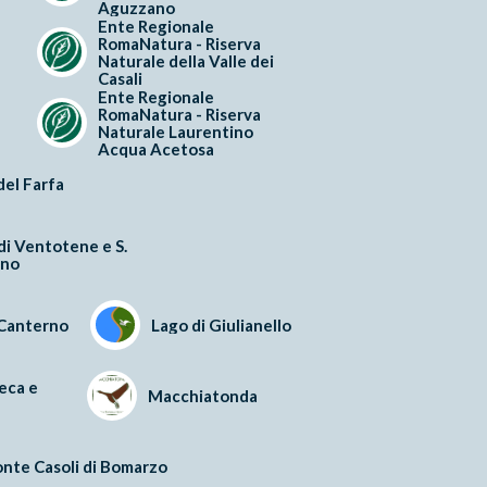
Aguzzano
Ente Regionale
RomaNatura - Riserva
Naturale della Valle dei
Casali
Ente Regionale
RomaNatura - Riserva
Naturale Laurentino
Acqua Acetosa
del Farfa
 di Ventotene e S.
ano
 Canterno
Lago di Giulianello
eca e
Macchiatonda
nte Casoli di Bomarzo