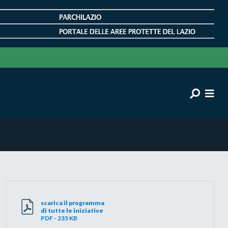
scarica il programma
di tutte le iniziative
PDF - 235 KB