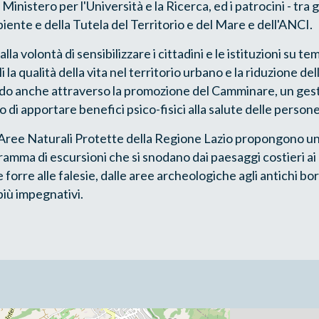
inistero per l'Università e la Ricerca, ed i patrocini - tra gli
iente e della Tutela del Territorio e del Mare e dell'ANCI.
alla volontà di sensibilizzare i cittadini e le istituzioni su te
 la qualità della vita nel territorio urbano e la riduzione del
ndo anche attraverso la promozione del Camminare, un gest
 di apportare benefici psico-fisici alla salute delle persone
e Aree Naturali Protette della Regione Lazio propongono u
ramma di escursioni che si snodano dai paesaggi costieri ai
forre alle falesie, dalle aree archeologiche agli antichi bor
iù impegnativi.