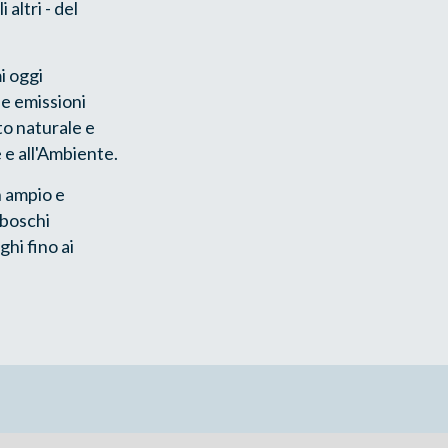
 altri - del
mi oggi
le emissioni
o naturale e
 e all'Ambiente.
n ampio e
 boschi
ghi fino ai