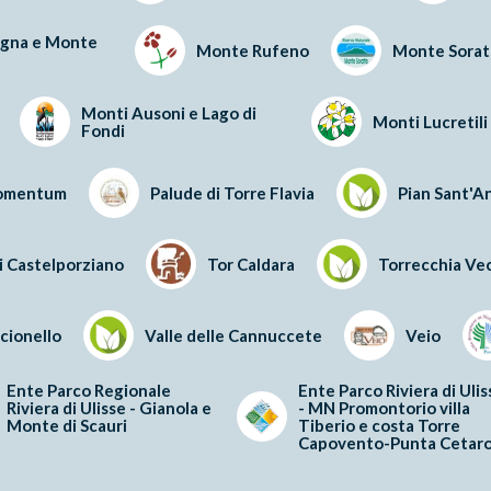
gna e Monte
Monte Rufeno
Monte Sorat
Monti Ausoni e Lago di
Monti Lucretili
Fondi
omentum
Palude di Torre Flavia
Pian Sant'A
i Castelporziano
Tor Caldara
Torrecchia Ve
rcionello
Valle delle Cannuccete
Veio
Ente Parco Regionale
Ente Parco Riviera di Ulis
Riviera di Ulisse - Gianola e
- MN Promontorio villa
Monte di Scauri
Tiberio e costa Torre
Capovento-Punta Cetaro