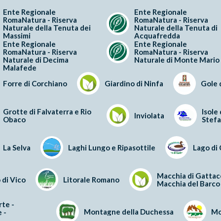
Ente Regionale
Ente Regionale
RomaNatura - Riserva
RomaNatura - Riserva
Naturale della Tenuta dei
Naturale della Tenuta di
Massimi
Acquafredda
Ente Regionale
Ente Regionale
RomaNatura - Riserva
RomaNatura - Riserva
Naturale di Decima
Naturale di Monte Mario
Malafede
Forre di Corchiano
Giardino di Ninfa
Gole 
Grotte di Falvaterra e Rio
Isole
Inviolata
Obaco
Stef
La Selva
Laghi Lungo e Ripasottile
Lago di
Macchia di Gattac
 di Vico
Litorale Romano
Macchia del Barco
rte -
Montagne della Duchessa
Mo
 -