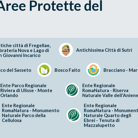
 Aree Protette del
tiche città di Fregellae,
Antichissima Città di Sutri
brateria Nova e Lago di
n Giovanni Incarico
co del Sasseto
Bosco Faito
Bracciano - Ma
Ente Parco Regionale
Ente Regionale
Riviera di Ulisse - Monte
RomaNatura - Riserva
Orlando
Naturale Valle dell'Anien
Ente Regionale
Ente Regionale
RomaNatura - Monumento
RomaNatura - Monumen
Naturale Parco della
Naturale Quarto degli
Cellulosa
Ebrei - Tenuta di
Mazzalupetto