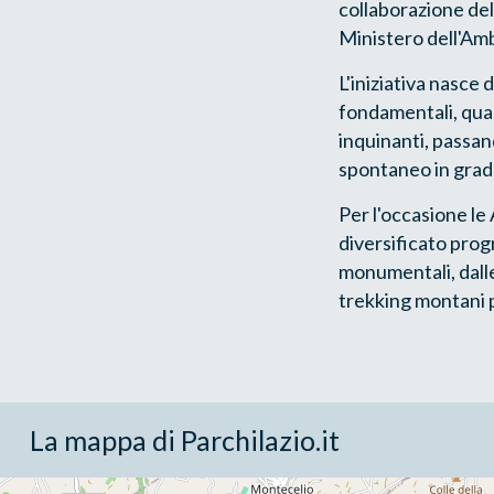
collaborazione del M
Ministero dell'Amb
L'iniziativa nasce d
fondamentali, quali
inquinanti, passa
spontaneo in grado
Per l'occasione l
diversificato prog
monumentali, dalle 
trekking montani p
La mappa di Parchilazio.it