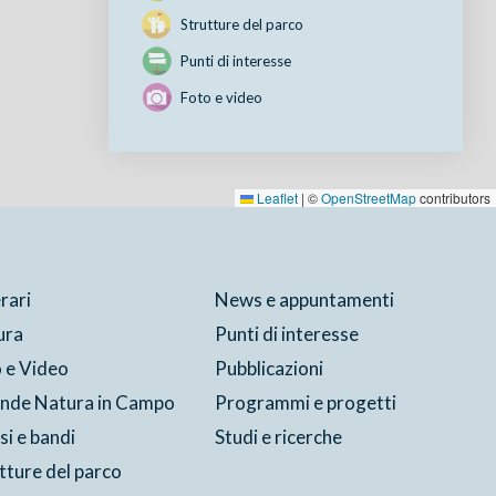
Strutture del parco
Punti di interesse
Foto e video
Leaflet
|
©
OpenStreetMap
contributors
erari
News e appuntamenti
ura
Punti di interesse
 e Video
Pubblicazioni
ende Natura in Campo
Programmi e progetti
si e bandi
Studi e ricerche
tture del parco