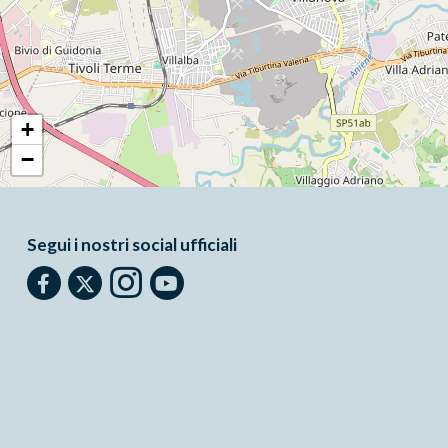
+
−
Segui i nostri social ufficiali