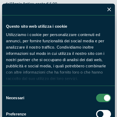
dell'Appia Antica, costo € 5,00.
Parco Naturale Regionale Bracciano-Martignano
Escursione astronomica
Questo sito web utilizza i cookie
Utilizziamo i cookie per personalizzare contenuti ed
"La luna e i falò"
annunci, per fornire funzionalità dei social media e per
Visita guidata del centro e passeggiata presso il bosco di
analizzare il nostro traffico. Condividiamo inoltre
Rocca Romana. Osservazione della luna e della volta celeste
informazioni sul modo in cui utilizza il nostro sito con i
nostri partner che si occupano di analisi dei dati web,
a cura dell' Associazione Astrofili Monti della Tolfa e racconti
pubblicità e social media, i quali potrebbero combinarle
intorno al falò. Possibilità di cena a pagamento.
con altre informazioni che ha fornito loro o che hanno
Appuntamento: ore 18:00 presso il Centro Volo Rapaci "I
raccolto dal suo utilizzo dei loro servizi.
Falchi di Rocca Romana", Via Sutri 13, Trevignano Romano
(RM)
Selezione
Necessari
del
Informazioni e prenotazioni: tel. 320/0414525.
consenso
Parco Naturale Regionale Castelli Romani
Preferenze