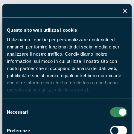
Parco Naturale Regionale Bracciano-Martignano
Escursione astronomica
Questo sito web utilizza i cookie
"La luna e i falò"
Utilizziamo i cookie per personalizzare contenuti ed
Visita guidata del centro e passeggiata presso il bosco di
annunci, per fornire funzionalità dei social media e per
Rocca Romana. Osservazione della luna e della volta celeste
analizzare il nostro traffico. Condividiamo inoltre
informazioni sul modo in cui utilizza il nostro sito con i
a cura dell' Associazione Astrofili Monti della Tolfa e racconti
nostri partner che si occupano di analisi dei dati web,
intorno al falò. Possibilità di cena a pagamento.
pubblicità e social media, i quali potrebbero combinarle
Appuntamento: ore 18:00 presso il Centro Volo Rapaci "I
con altre informazioni che ha fornito loro o che hanno
Falchi di Rocca Romana", Via Sutri 13, Trevignano Romano
raccolto dal suo utilizzo dei loro servizi.
(RM)
Selezione
Informazioni e prenotazioni: tel. 320/0414525.
Necessari
del
consenso
Parco Naturale Regionale Castelli Romani
Preferenze