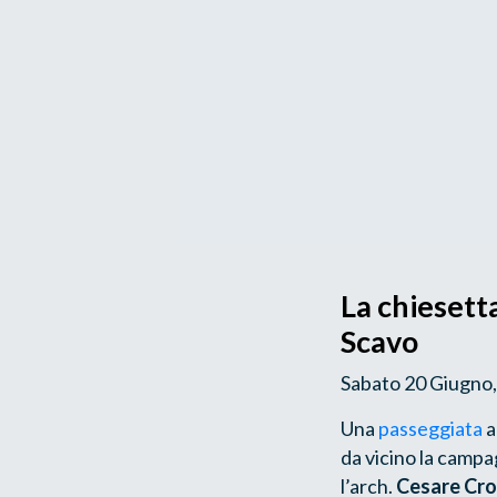
La chiesetta
Scavo
Sabato 20 Giugno, 
Una
passeggiata
a
da vicino la campa
l’arch.
Cesare Cr