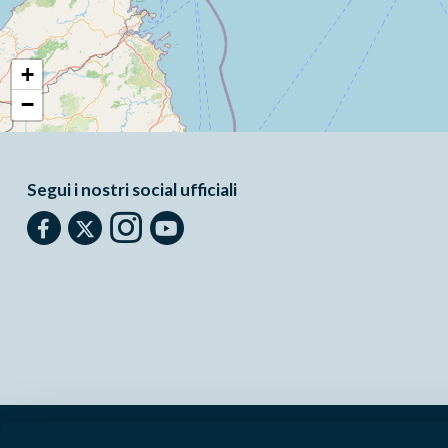
+
−
Segui i nostri social ufficiali
Parchilazio.it
- Il materiale del sito è liberamente utilizzabile:
le