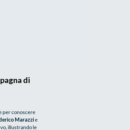
mpagna di
 e per conoscere
derico Marazzi
e
o, illustrando le