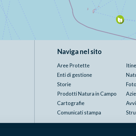
Naviga nel sito
Aree Protette
Itin
Enti di gestione
Nat
Storie
Foto
Prodotti Natura in Campo
Azi
Cartografie
Avvi
Comunicati stampa
Stru
Accessibilità
Privacy
ggi il Copyleft