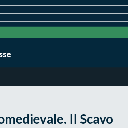
isse
tomedievale. II Scavo