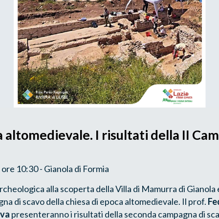
 altomedievale. I risultati della II Ca
ore 10:30 - Gianola di Formia
rcheologica alla scoperta della Villa di Mamurra di Gianola
gna di scavo della chiesa di epoca altomedievale. Il prof.
Fe
ova
presenteranno i risultati della seconda campagna di scav