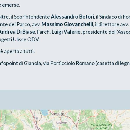
e emerse.
ltre, il Soprintendente
Alessandro Betori
, il Sindaco di F
dente del Parco, avv.
Massimo Giovanchelli
, il direttore avv.
Andrea Di Biase
, l’arch.
Luigi Valerio
, presidente dell’Asso
ogetti Ulisse ODV.
è aperta a tutti.
nfopoint di Gianola, via Porticciolo Romano (casetta di legn