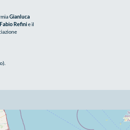
ormia
Gianluca
Fabio Refini
e il
ciazione
o).