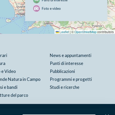
Foto e video
Leaflet
|
©
OpenStreetMap
contributors
erari
News e appuntamenti
ura
Punti di interesse
 e Video
Pubblicazioni
ende Natura in Campo
Programmi e progetti
si e bandi
Studi e ricerche
tture del parco
Cookie
Preferenze
Contatti
Credits
Area riservata