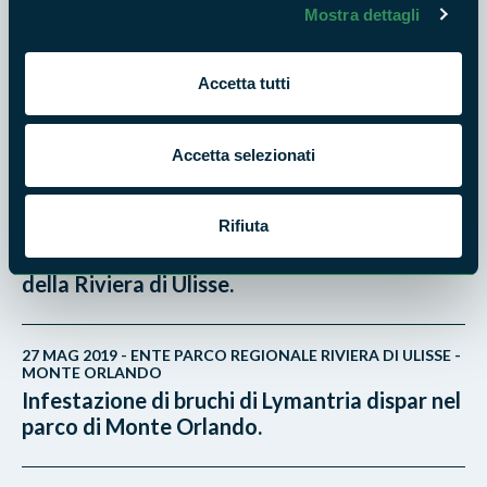
Mostra dettagli
14 GIU 2019 - ENTE PARCO REGIONALE RIVIERA DI ULISSE -
MONTE ORLANDO
Accetta tutti
Lymantria Dispar nel Parco di Monte
Orlando
Accetta selezionati
4 GIU 2019 - ENTE PARCO REGIONALE RIVIERA DI ULISSE -
MONTE ORLANDO
Rifiuta
Follow the Spirit of Ulysses. Concluso il
secondo test del pacchetto ecoturistico
della Riviera di Ulisse.
27 MAG 2019 - ENTE PARCO REGIONALE RIVIERA DI ULISSE -
MONTE ORLANDO
Infestazione di bruchi di Lymantria dispar nel
parco di Monte Orlando.