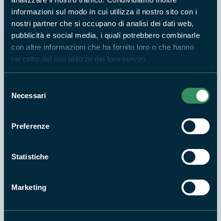
Il Parco Riviera di Ulisse e il "viaggiatore
informazioni sul modo in cui utilizza il nostro sito con i
sostenibile"
nostri partner che si occupano di analisi dei dati web,
pubblicità e social media, i quali potrebbero combinarle
con altre informazioni che ha fornito loro o che hanno
9 OTT 2019 - ENTE PARCO REGIONALE RIVIERA DI ULISSE -
MONTE ORLANDO
raccolto dal suo utilizzo dei loro servizi.
Seminario formativo sulla promozione del
turismo sostenibile
Selezione
Necessari
del
consenso
19 SET 2019 - ENTE PARCO REGIONALE RIVIERA DI ULISSE -
MONTE ORLANDO
Preferenze
Straordinaria sinergia per il recupero di una
giovane Tartaruga marina nel Golfo di Gaeta
Statistiche
29 LUG 2019 - ENTE PARCO REGIONALE RIVIERA DI ULISSE -
MONTE ORLANDO
Marketing
Il Parco Riviera di Ulisse si libera della
plastica