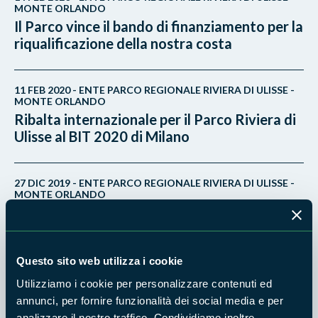
MONTE ORLANDO
Il Parco vince il bando di finanziamento per la
riqualificazione della nostra costa
11 FEB 2020 - ENTE PARCO REGIONALE RIVIERA DI ULISSE -
MONTE ORLANDO
Ribalta internazionale per il Parco Riviera di
Ulisse al BIT 2020 di Milano
27 DIC 2019 - ENTE PARCO REGIONALE RIVIERA DI ULISSE -
MONTE ORLANDO
"Architetti del mare" a Sperlonga. Alla
scoperta del fantastico mondo delle
conchiglie
Questo sito web utilizza i cookie
Utilizziamo i cookie per personalizzare contenuti ed
16 OTT 2019 - ENTE PARCO REGIONALE RIVIERA DI ULISSE -
annunci, per fornire funzionalità dei social media e per
MONTE ORLANDO
analizzare il nostro traffico. Condividiamo inoltre