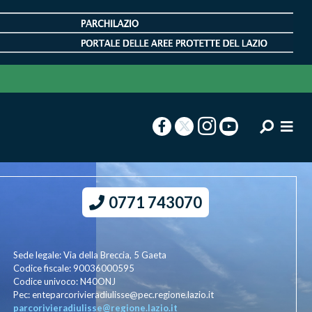
0771 743070
Sede legale: Via della Breccia, 5 Gaeta
Codice fiscale: 90036000595
Codice univoco: N40ONJ
Pec: enteparcorivieradiulisse@pec.regione.lazio.it
parcorivieradiulisse@regione.lazio.it