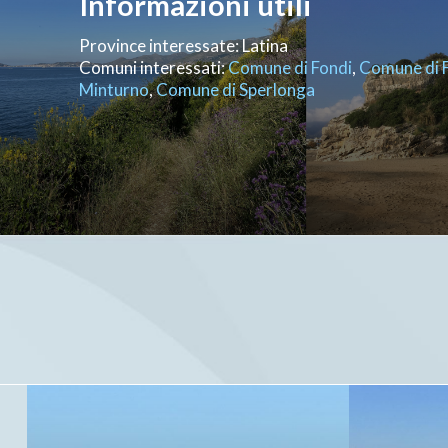
Informazioni utili
Province interessate: Latina
Comuni interessati:
Comune di Fondi
,
Comune di 
Minturno
,
Comune di Sperlonga