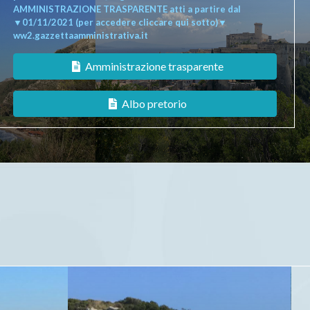
AMMINISTRAZIONE TRASPARENTE atti a partire dal
▼01/11/2021 (per accedere cliccare qui sotto)▼
ww2.gazzettaamministrativa.it
Amministrazione trasparente
Albo pretorio