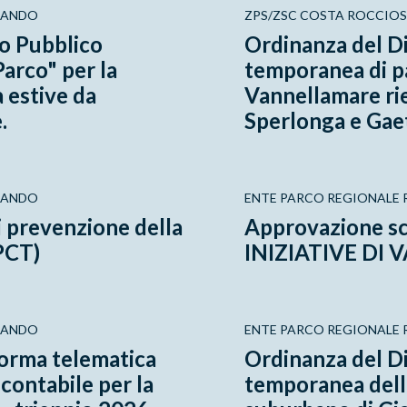
RLANDO
ZPS/ZSC COSTA ROCCIOS
o Pubblico
Ordinanza del Di
arco" per la
temporanea di pa
à estive da
Vannellamare rie
.
Sperlonga e Gae
RLANDO
ENTE PARCO REGIONALE R
 prevenzione della
Approvazione s
PCT)
INIZIATIVE DI
RLANDO
ENTE PARCO REGIONALE R
forma telematica
Ordinanza del Di
contabile per la
temporanea dell