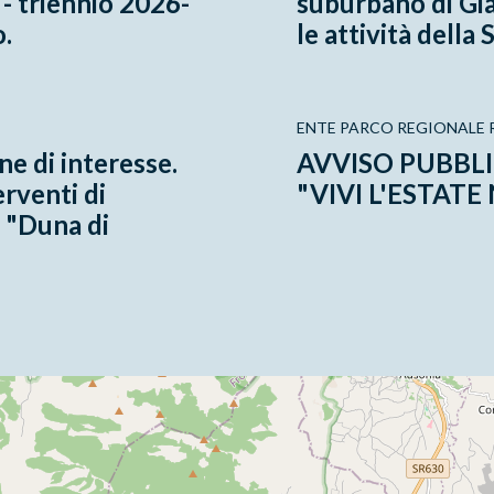
 - triennio 2026-
suburbano di Gia
.
le attività della
ENTE PARCO REGIONALE R
e di interesse.
AVVISO PUBBL
erventi di
"VIVI L'ESTATE
 "Duna di