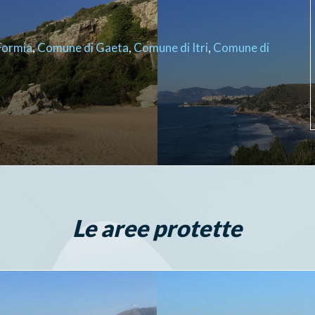
Formia
,
Comune di Gaeta
,
Comune di Itri
,
Comune di
Le aree protette