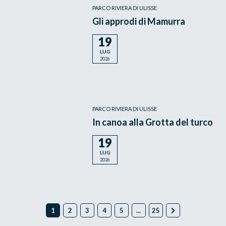
PARCO RIVIERA DI ULISSE
Gli approdi di Mamurra
19
LUG
2026
PARCO RIVIERA DI ULISSE
In canoa alla Grotta del turco
19
LUG
2026
1
2
3
4
5
...
25