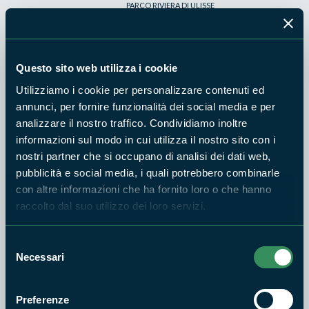
PARCO RIVIERA DI ULISSE
Snorkeling guidato al
promontorio della Villa di
Tiberio
Questo sito web utilizza i cookie
1
Utilizziamo i cookie per personalizzare contenuti ed
AGO
2026
annunci, per fornire funzionalità dei social media e per
analizzare il nostro traffico. Condividiamo inoltre
informazioni sul modo in cui utilizza il nostro sito con i
PARCO RIVIERA DI ULISSE
nostri partner che si occupano di analisi dei dati web,
JazzFlirt Festival
pubblicità e social media, i quali potrebbero combinarle
31
con altre informazioni che ha fornito loro o che hanno
LUG
raccolto dal suo utilizzo dei loro servizi.
2026
Selezione
Necessari
del
consenso
PARCO RIVIERA DI ULISSE
Artisti in erba. Impronte di
Preferenze