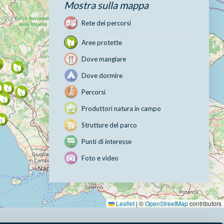
Mostra sulla mappa
Rete dei percorsi
Aree protette
Dove mangiare
Dove dormire
Percorsi
Produttori natura in campo
Strutture del parco
Punti di interesse
Foto e video
Leaflet
|
©
OpenStreetMap
contributors