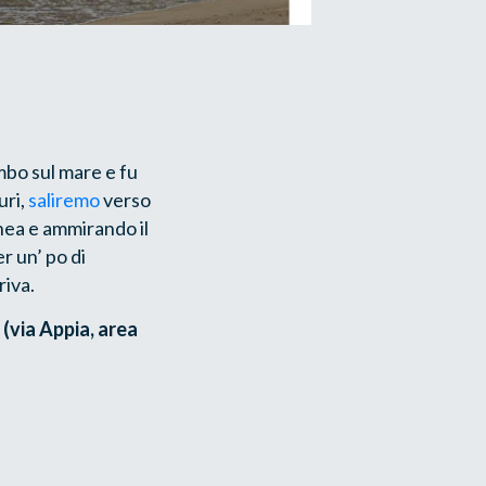
ombo sul mare e fu
uri,
saliremo
verso
nea e ammirando il
r un’ po di
riva.
(via Appia, area