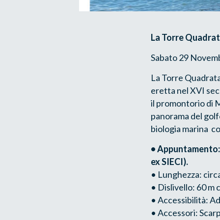
La Torre Quadrat
Sabato 29 Novembr
La Torre Quadrata 
eretta nel XVI sec
il promontorio di 
panorama del golfo
biologia marina co
• Appuntamento: o
ex SIECI).
• Lunghezza: circa 
• Dislivello: 60 m 
• Accessibilità: A
• Accessori: Scar