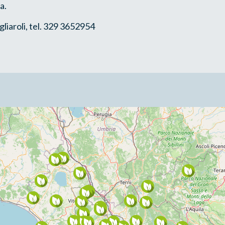
a.
liaroli, tel. 329 3652954