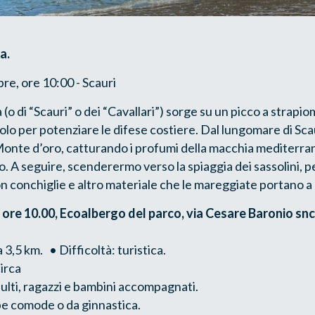
a.
e, ore 10:00 - Scauri
(o di “Scauri” o dei “Cavallari”) sorge su un picco a strapi
olo per potenziare le difese costiere. Dal lungomare di Sca
Monte d’oro, catturando i profumi della macchia mediterra
. A seguire, scenderermo verso la spiaggia dei sassolini, pe
n conchiglie e altro materiale che le mareggiate portano a 
re 10.00, Ecoalbergo del parco, via Cesare Baronio snc 
3,5 km. • Difficoltà: turistica.
circa
dulti, ragazzi e bambini accompagnati.
pe comode o da ginnastica.