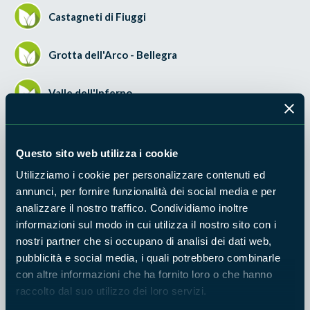
Castagneti di Fiuggi
Grotta dell'Arco - Bellegra
Valle dell'Inferno
Versante meridionale del Monte Scalambra
Questo sito web utilizza i cookie
Nata nel 1997, la Giornata Internazionale di Azione per i
Utilizziamo i cookie per personalizzare contenuti ed
Fiumi è un progetto ideato dall'associazione International
annunci, per fornire funzionalità dei social media e per
Rivers.E' importante celebrare la Giornata Internazionale di
analizzare il nostro traffico. Condividiamo inoltre
Azione per i Fiumi, poiché non possiamo fare a meno dei
informazioni sul modo in cui utilizza il nostro sito con i
'servizi' forniti dagli ecosistemi acquatici e non possiamo
nostri partner che si occupano di analisi dei dati web,
replicarli artificialmente.Un fiume è molto più che acqua
pubblicità e social media, i quali potrebbero combinarle
corrente. Il suo letto e le sue rive sempre mutevoli, le acque
con altre informazioni che ha fornito loro o che hanno
sotterranee, le foreste circostanti, le paludi e le pianure
raccolto dal suo utilizzo dei loro servizi.
alluvionali, tutto questo fa parte della vita fluviale. Un fiume