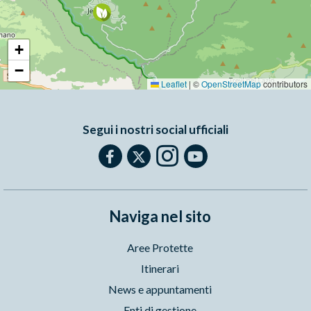
+
−
Leaflet
|
©
OpenStreetMap
contributors
Segui i nostri social ufficiali
Naviga nel sito
Aree Protette
Itinerari
News e appuntamenti
Enti di gestione