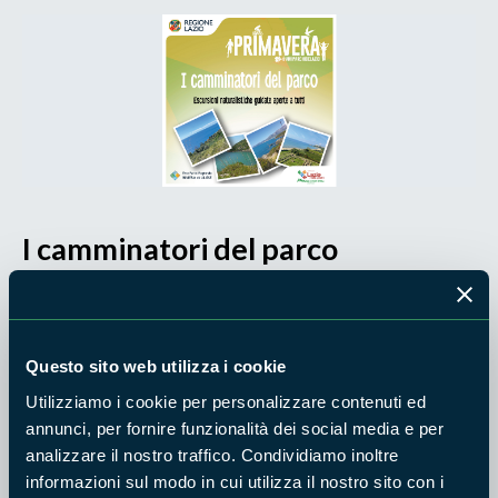
I camminatori del parco
Il Parco Regionale Riviera di Ulisse torna con le escursioni
guidate di primavera: quattro appuntamenti per respirare e
muoversi in natura.
Questo sito web utilizza i cookie
Sabato 11 aprile, ore 10:00 - Monte Orlando
Utilizziamo i cookie per personalizzare contenuti ed
(Gaeta). Info: Giancarlo Pagliaroli tel. 339
annunci, per fornire funzionalità dei social media e per
2217202
analizzare il nostro traffico. Condividiamo inoltre
Domenica 19 aprile, ore 15:30 - Gianola di Formia.
informazioni sul modo in cui utilizza il nostro sito con i