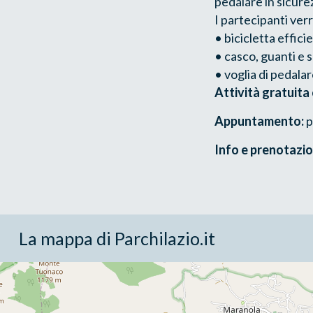
pedalare in sicure
I partecipanti ver
• bicicletta effic
• casco, guanti e
• voglia di pedala
Attività gratuita
Appuntamento:
p
Info e prenotazio
La mappa di Parchilazio.it