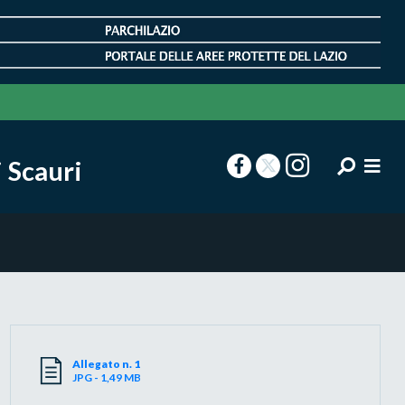
 Scauri
Allegato n. 1
JPG - 1,49 MB