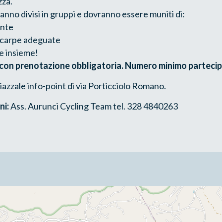
zza.
ranno divisi in gruppi e dovranno essere muniti di:
iente
 scarpe adeguate
re insieme!
 con prenotazione obbligatoria. Numero minimo partecipa
iazzale info-point di via Porticciolo Romano.
ni:
Ass. Aurunci Cycling Team tel. 328 4840263