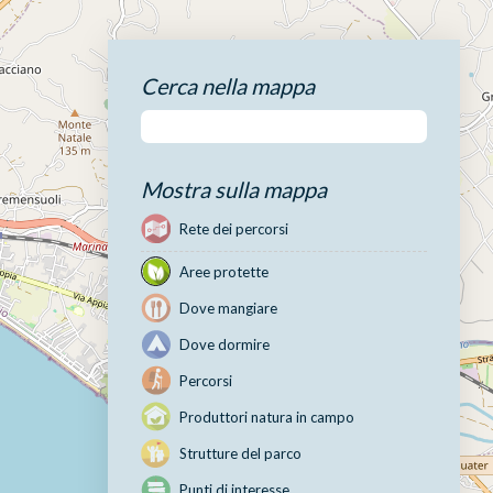
Cerca nella mappa
Mostra sulla mappa
Rete dei percorsi
Aree protette
Dove mangiare
Dove dormire
Percorsi
Produttori natura in campo
Strutture del parco
Punti di interesse