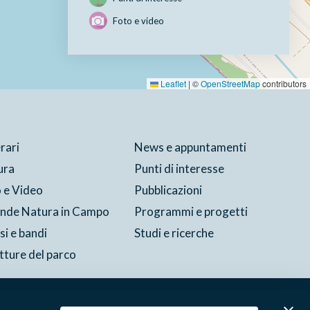
Foto e video
Leaflet
|
©
OpenStreetMap
contributors
erari
News e appuntamenti
ura
Punti di interesse
 e Video
Pubblicazioni
ende Natura in Campo
Programmi e progetti
si e bandi
Studi e ricerche
tture del parco
Cookie
Preferenze
Contatti
Credits
Area riservata