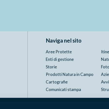
Naviga nel sito
Aree Protette
Itin
Enti di gestione
Nat
Storie
Foto
Prodotti Natura in Campo
Azi
Cartografie
Avvi
Comunicati stampa
Stru
Accessibilità
Privacy
ggi il Copyleft