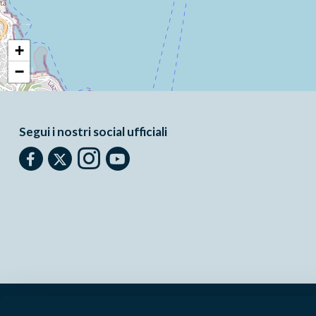
+
−
Segui i nostri social ufficiali
Parchilazio.it
- Il materiale del sito è liberamente utilizzabile:
le