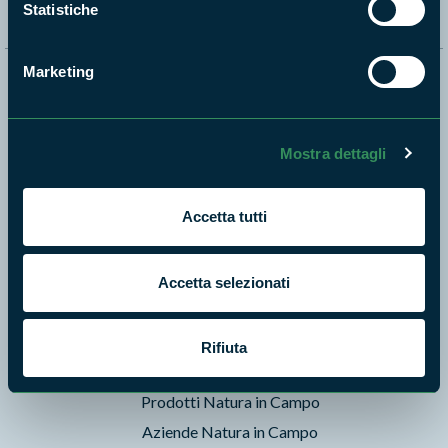
Statistiche
Marketing
Naviga nel sito
Aree Protette
Mostra dettagli
Itinerari
News e appuntamenti
Accetta tutti
Enti di gestione
Natura
Punti di interesse
Accetta selezionati
Storie
Foto e Video
Rifiuta
Pubblicazioni
Prodotti Natura in Campo
Aziende Natura in Campo