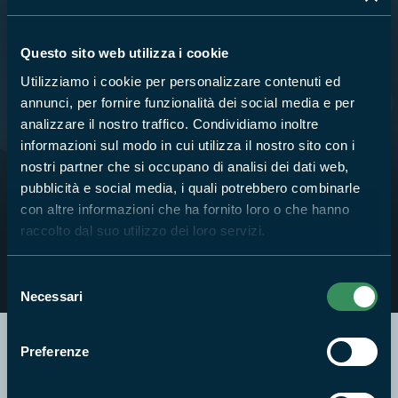
Questo sito web utilizza i cookie
Utilizziamo i cookie per personalizzare contenuti ed
annunci, per fornire funzionalità dei social media e per
analizzare il nostro traffico. Condividiamo inoltre
informazioni sul modo in cui utilizza il nostro sito con i
nostri partner che si occupano di analisi dei dati web,
pubblicità e social media, i quali potrebbero combinarle
I BUG HOTEL del Parco Riviera di
con altre informazioni che ha fornito loro o che hanno
Ulisse
raccolto dal suo utilizzo dei loro servizi.
Selezione
Necessari
del
consenso
Preferenze
Segui i nostri social ufficiali