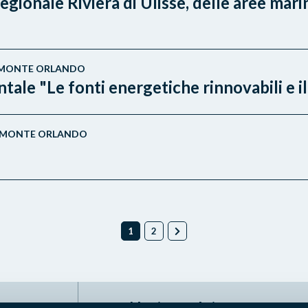
egionale Riviera di Ulisse, delle aree mari
 - MONTE ORLANDO
ale "Le fonti energetiche rinnovabili e i
E - MONTE ORLANDO
1
2
Naviga nel sito