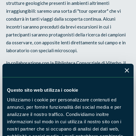
strutture geologiche presenti in ambienti altrimenti
irraggiungibili: saremo una sorta di "tour operator" che vi
condurrà in tanti viaggi dalla scoperta continua. Alcuni
incontri saranno preceduti da brevi escursioni in cui i
partecipanti saranno protagonisti della ricerca dei campioni
da osservare, con apposite lenti direttamente sul campo e in
laboratorio con speciali microscopi.
In collaborazione con la Biblioteca Consorziale di Viterbo, il
Comune di Caprarola (Vt), il Comune di Soriano nel Cimino
(Vt) e l'Associazione La Menica Alta.
Questo sito web utilizza i cookie
INFORMAZIONI
Utilizziamo i cookie per personalizzare contenuti ed
La partecipazione è gratuita ma i posti sono limitati.
annunci, per fornire funzionalità dei social media e per
Informazioni al numero 338 4914088 o all’e-mail
analizzare il nostro traffico. Condividiamo inoltre
info@entemonticimini.it
informazioni sul modo in cui utilizza il nostro sito con i
Facebook: Riserva-Naturale-Lago-di-Vico
nostri partner che si occupano di analisi dei dati web,