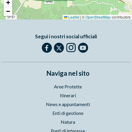
+
−
Leaflet
|
©
OpenStreetMap
contributors
Segui i nostri social ufficiali
Naviga nel sito
Aree Protette
Itinerari
News e appuntamenti
Enti di gestione
Natura
Punti di interesse