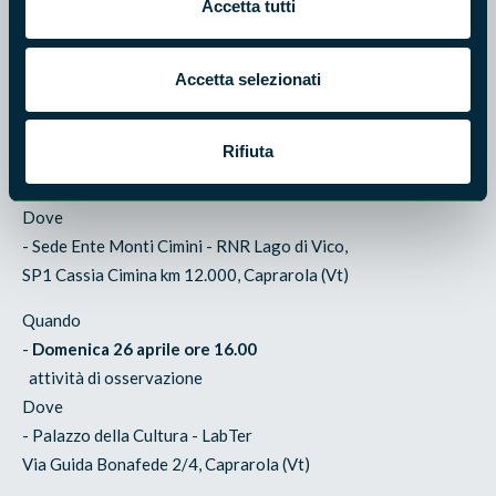
Accetta tutti
Dove
- Sede Ente Monti Cimini - RNR Lago di Vico,
Accetta selezionati
SP1 Cassia Cimina km 12.000, Caprarola (Vt)
Quando
Rifiuta
-
Mercoledì 22 aprile ore 15.00
escursione + attività di osservazione
Dove
- Sede Ente Monti Cimini - RNR Lago di Vico,
SP1 Cassia Cimina km 12.000, Caprarola (Vt)
Quando
-
Domenica 26 aprile ore 16.00
attività di osservazione
Dove
- Palazzo della Cultura - LabTer
Via Guida Bonafede 2/4, Caprarola (Vt)