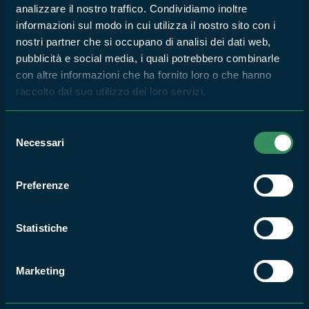
SPORTIVA DENOMINATA
analizzare il nostro traffico. Condividiamo inoltre
"TRIATHLON DEL LAGO DI
informazioni sul modo in cui utilizza il nostro sito con i
VICO" del 20 GIUGNO 2026 -
nostri partner che si occupano di analisi dei dati web,
INTERDIZIONE
pubblicità e social media, i quali potrebbero combinarle
TEMPORANEA DI UNO
con altre informazioni che ha fornito loro o che hanno
SPECCHIO ACQUEO DEL
LAGO DI VICO PER MOTIVI
raccolto dal suo utilizzo dei loro servizi.
DI SICUREZZA DELLA
NAVIGAZIONE
Selezione
Necessari
19
del
consenso
GIU
2026
Preferenze
RISERVA NATURALE LAGO DI VICO
Un appuntamento con il
Statistiche
gusto, un incontro con il
territorio dei Monti Cimini
Marketing
17
GIU
2026