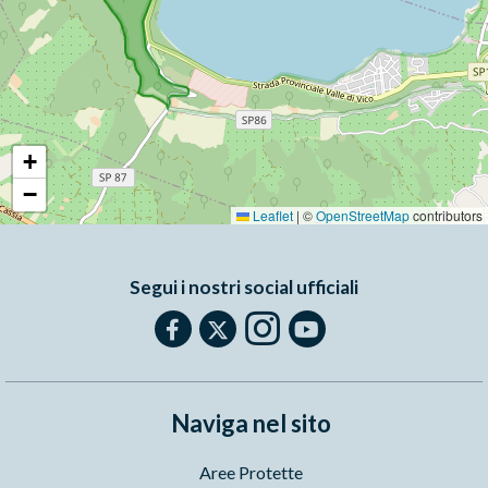
+
−
Leaflet
|
©
OpenStreetMap
contributors
Segui i nostri social ufficiali
Naviga nel sito
Aree Protette