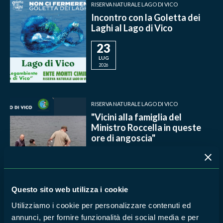
RISERVA NATURALE LAGO DI VICO
Incontro con la Goletta dei
Laghi al Lago di Vico
23
LUG
2026
RISERVA NATURALE LAGO DI VICO
"Vicini alla famiglia del
Ministro Roccella in queste
ore di angoscia"
1
LUG
2026
Questo sito web utilizza i cookie
RISERVA NATURALE LAGO DI VICO
Utilizziamo i cookie per personalizzare contenuti ed
MANIFESTAZIONE
annunci, per fornire funzionalità dei social media e per