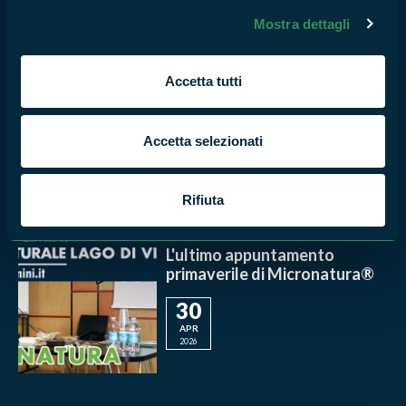
Mostra dettagli
RISERVA NATURALE LAGO DI VICO
Il pattugliamento delle coste
Accetta tutti
del lago di Vico
12
Accetta selezionati
MAG
2026
Rifiuta
RISERVA NATURALE LAGO DI VICO
L'ultimo appuntamento
primaverile di Micronatura®
30
APR
2026