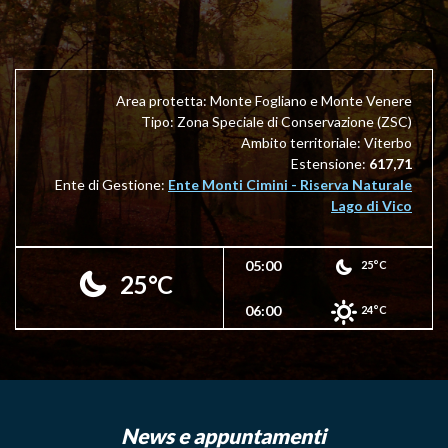
Area protetta: Monte Fogliano e Monte Venere
Tipo: Zona Speciale di Conservazione (ZSC)
Ambito territoriale: Viterbo
Estensione:
617,71
Ente di Gestione:
Ente Monti Cimini - Riserva Naturale
Lago di Vico
05:00
25°C
25°C
06:00
24°C
News e appuntamenti