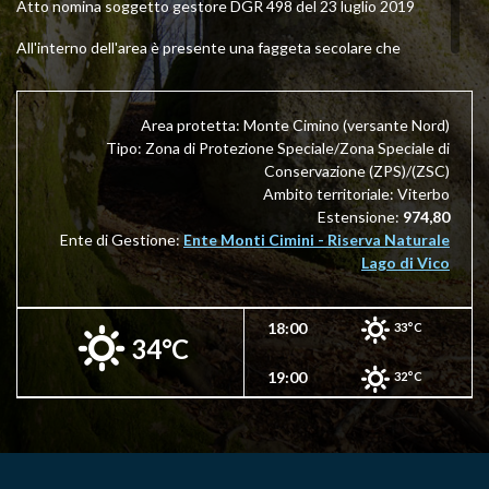
Atto nomina soggetto gestore DGR 498 del 23 luglio 2019
All'interno dell'area è presente una faggeta secolare che
rientra tra il patrimonio dell'UNESCO. È una zona di
eccezionale valore paesaggistico, ambientale e storico.
Alcuni sentieri marcati dalla Sezione di Viterbo del CAI - Club
Area protetta: Monte Cimino (versante Nord)
Alpino Italiano consentono di conoscerne le caratteristiche
Tipo: Zona di Protezione Speciale/Zona Speciale di
(
Vai sul sito del CAI Viterbo
).
Conservazione (ZPS)/(ZSC)
Ambito territoriale: Viterbo
All'Ente Monti Cimini - Riserva Naturale Regionale Lago di
Estensione:
974,80
Vico sono stati affidati dalla Regione LAZIO il controllo e la
Ente di Gestione:
Ente Monti Cimini - Riserva Naturale
tutella della ZSC.
Lago di Vico
18:00
33°C
34°C
19:00
32°C