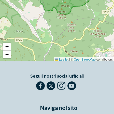
+
−
Leaflet
|
©
OpenStreetMap
contributors
Segui i nostri social ufficiali
Naviga nel sito