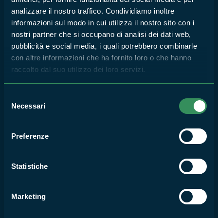
MANIFESTAZIONE
analizzare il nostro traffico. Condividiamo inoltre
SPORTIVA DENOMINATA
informazioni sul modo in cui utilizza il nostro sito con i
"TRIATHLON DEL LAGO DI
nostri partner che si occupano di analisi dei dati web,
VICO" del 20 GIUGNO 2026 -
pubblicità e social media, i quali potrebbero combinarle
INTERDIZIONE
con altre informazioni che ha fornito loro o che hanno
TEMPORANEA DI UNO
raccolto dal suo utilizzo dei loro servizi.
SPECCHIO ACQUEO DEL
LAGO DI VICO PER MOTIVI
DI SICUREZZA DELLA
Selezione
NAVIGAZIONE
Necessari
del
consenso
19
GIU
Preferenze
2026
RISERVA NATURALE LAGO DI VICO
Statistiche
Un appuntamento con il
gusto, un incontro con il
Marketing
territorio dei Monti Cimini
17