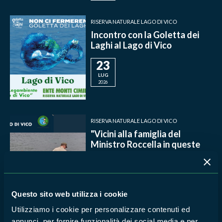
RISERVA NATURALE LAGO DI VICO
Incontro con la Goletta dei
Laghi al Lago di Vico
23
LUG
2026
RISERVA NATURALE LAGO DI VICO
"Vicini alla famiglia del
Ministro Roccella in queste
ore di angoscia"
1
LUG
2026
Questo sito web utilizza i cookie
Utilizziamo i cookie per personalizzare contenuti ed
RISERVA NATURALE LAGO DI VICO
annunci, per fornire funzionalità dei social media e per