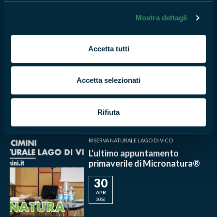
GIU
2026
Mostra dettagli
RISERVA NATURALE LAGO DI VICO
Accetta tutti
Il pattugliamento delle coste
del lago di Vico
Accetta selezionati
12
MAG
2026
Rifiuta
RISERVA NATURALE LAGO DI VICO
L'ultimo appuntamento
primaverile di Micronatura®
30
APR
2026