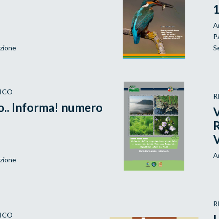
A
P
azione
S
VICO
R
co.. Informa! numero
V
R
A
azione
R
VICO