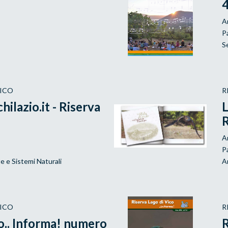
A
P
S
VICO
R
hilazio.it - Riserva
L
R
A
P
e e Sistemi Naturali
A
VICO
R
co.. Informa! numero
R