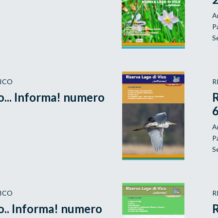
A
P
S
VICO
R
o... Informa! numero
R
A
P
S
VICO
R
co.. Informa! numero
R