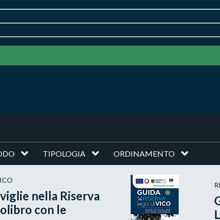
ODO
TIPOLOGIA
ORDINAMENTO
VICO
R
viglie nella Riserva
G
olibro con le
L