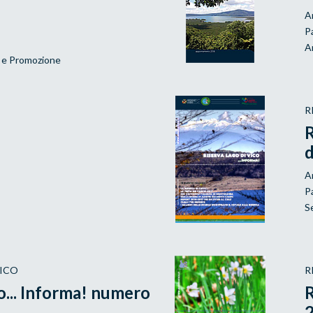
A
P
A
 e Promozione
R
R
A
P
S
VICO
R
o... Informa! numero
R