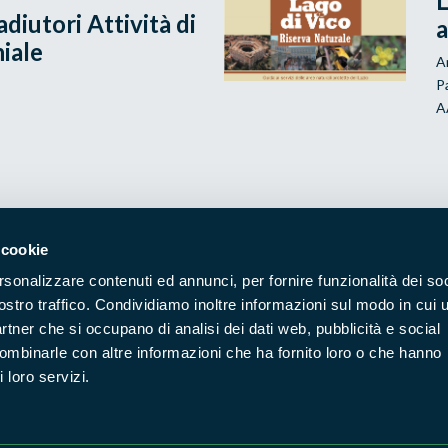
L
iutori Attività di
a
iale
A
P
A
 cookie
Naviga nel sito
rsonalizzare contenuti ed annunci, per fornire funzionalità dei soc
ostro traffico. Condividiamo inoltre informazioni sul modo in cui u
Aree Protette
Itin
partner che si occupano di analisi dei dati web, pubblicità e social
combinarle con altre informazioni che ha fornito loro o che hanno
Enti di gestione
Nat
 loro servizi.
Storie
Foto
Prodotti Natura in Campo
Azi