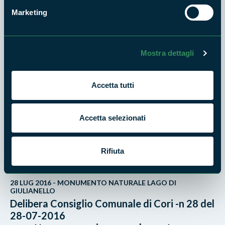
Marketing
7 SET 2016 - MONUMENTO NATURALE LAGO DI
GIULIANELLO
Comune di Artena - regolamento
Mostra dettagli
monumento naturale lago di Giulianello
Accetta tutti
7 SET 2016 - MONUMENTO NATURALE LAGO DI
GIULIANELLO
Delibera del Consiglio Comunale di Artena n.
Accetta selezionati
57 del 07-09-2016
oggetto: approvazione regolamento
"Monumento Naturale Lago di Giulianello
Rifiuta
28 LUG 2016 - MONUMENTO NATURALE LAGO DI
GIULIANELLO
Delibera Consiglio Comunale di Cori -n 28 del
28-07-2016