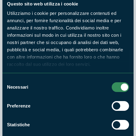
ornitica nel Monumento Naturale lago di
Questo sito web utilizza i cookie
Giulianello di Samuele Ramellini
Utilizziamo i cookie per personalizzare contenuti ed
annunci, per fornire funzionalità dei social media e per
analizzare il nostro traffico. Condividiamo inoltre
20 OTT 2017 - MONUMENTO NATURALE LAGO DI
GIULIANELLO
informazioni sul modo in cui utilizza il nostro sito con i
Delibera del Consiglio Comunale di Artena n
nostri partner che si occupano di analisi dei dati web,
43 del 20-10-2017
pubblicità e social media, i quali potrebbero combinarle
oggetto: nomina membri del comitato di
con altre informazioni che ha fornito loro o che hanno
gestione di cui all'art. 11 del "regolamento
raccolto dal suo utilizzo dei loro servizi.
Monumento Naturale Lago di Giulianello".
Selezione
Necessari
del
13 APR 2017 - MONUMENTO NATURALE LAGO DI
consenso
GIULIANELLO
Delibera Consiglio Comunale di Cori n 22 del
Preferenze
13-04-2017
oggetto: nomina membri comitato di
gestione del Monumento Naturale Lago di
Statistiche
Giulianello