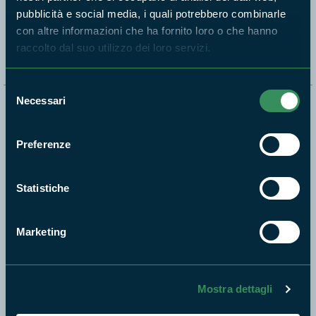
pubblicità e social media, i quali potrebbero combinarle
Segui i nostri social ufficiali
con altre informazioni che ha fornito loro o che hanno
raccolto dal suo utilizzo dei loro servizi.
Selezione
Necessari
del
Naviga nel sito
consenso
Aree Protette
Preferenze
Itinerari
News e appuntamenti
Statistiche
Enti di gestione
Natura
Marketing
Punti di interesse
Storie
Mostra dettagli
Foto e Video
Pubblicazioni