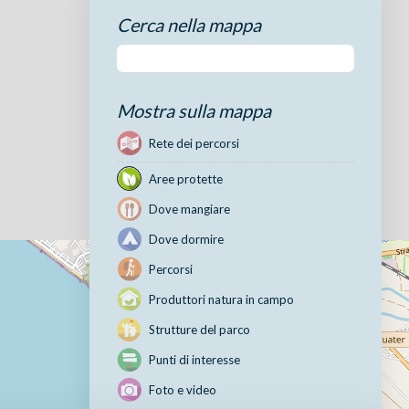
Cerca nella mappa
Mostra sulla mappa
Rete dei percorsi
Aree protette
Dove mangiare
Dove dormire
Percorsi
Produttori natura in campo
Strutture del parco
Punti di interesse
Foto e video