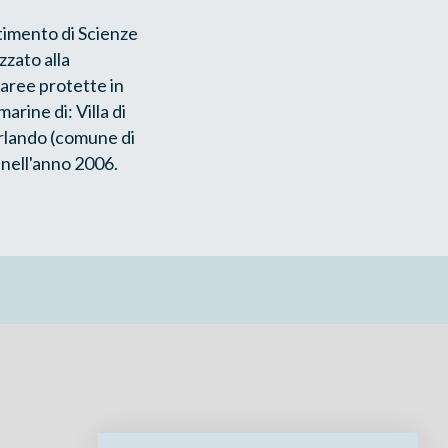
timento di Scienze
zzato alla
 aree protette in
arine di: Villa di
rlando (comune di
 nell'anno 2006.