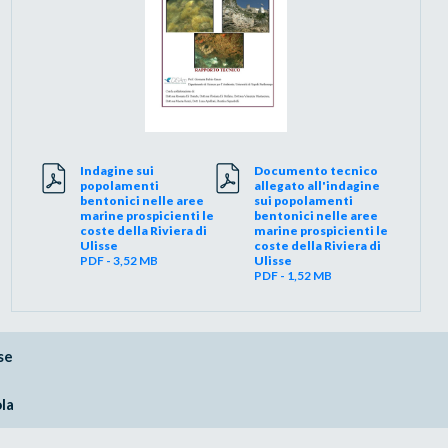
Indagine sui
Documento tecnico
popolamenti
allegato all'indagine
bentonici nelle aree
sui popolamenti
marine prospicienti le
bentonici nelle aree
coste della Riviera di
marine prospicienti le
Ulisse
coste della Riviera di
PDF - 3,52 MB
Ulisse
PDF - 1,52 MB
se
la