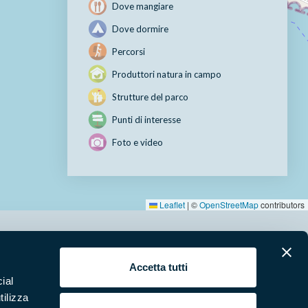
Dove mangiare
Dove dormire
Percorsi
Produttori natura in campo
Strutture del parco
Punti di interesse
Foto e video
Leaflet
|
©
OpenStreetMap
contributors
erari
News e appuntamenti
Accetta tutti
ial
ura
Punti di interesse
tilizza