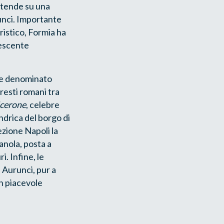
estende su una
runci. Importante
ristico, Formia ha
rescente
ale denominato
 resti romani tra
icerone
, celebre
indrica del borgo di
ezione Napoli la
anola, posta a
. Infine, le
i Aurunci, pur a
in piacevole