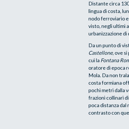
Distante circa 130
lingua di costa, l
nodo ferroviario e
visto, negli ultim
urbanizzazione di q
Da un punto di vis
Castellone
, ove s
cui la
Fontana Ro
oratore di epoca ro
Mola. Da non trala
costa formiana off
pochi metri dalla 
frazioni collinari 
poca distanza dal 
contrasto con quell