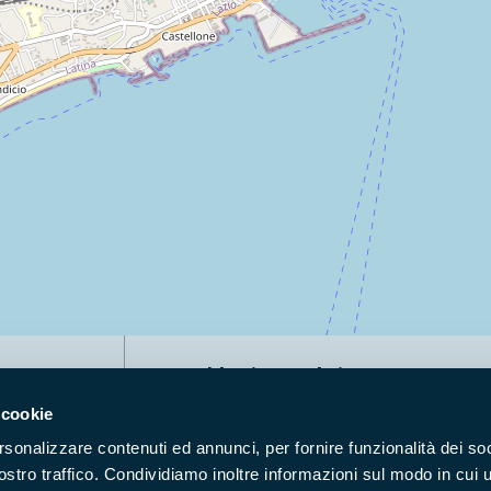
Naviga nel sito
 cookie
Aree Protette
Itin
rsonalizzare contenuti ed annunci, per fornire funzionalità dei soc
Enti di gestione
Nat
ostro traffico. Condividiamo inoltre informazioni sul modo in cui u