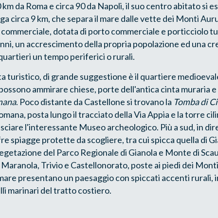
 km da Roma e circa 90 da Napoli, il suo centro abitato si 
unga circa 9 km, che separa il mare dalle vette dei Monti Au
 commerciale, dotata di porto commerciale e porticciolo tu
i anni, un accrescimento della propria popolazione ed una c
uartieri un tempo periferici o rurali.
ta turistico, di grande suggestione è il quartiere medioev
i possono ammirare chiese, porte dell'antica cinta muraria e
mana
. Poco distante da Castellone si trovano la
Tomba di C
mana, posta lungo il tracciato della Via Appia e la torre cil
sciare l'interessante Museo archeologico. Più a sud, in dir
re spiagge protette da scogliere, tra cui spicca quella di Gi
vegetazione del Parco Regionale di Gianola e Monte di Scauri
di Maranola, Trivio e Castellonorato, poste ai piedi dei Mont
mare presentano un paesaggio con spiccati accenti rurali, 
i marinari del tratto costiero.