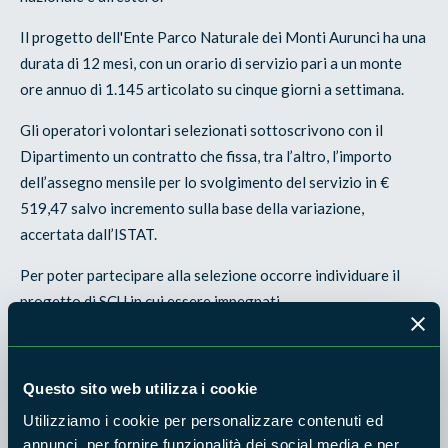
Il progetto dell'Ente Parco Naturale dei Monti Aurunci ha una
durata di 12 mesi, con un orario di servizio pari a un monte
ore annuo di 1.145 articolato su cinque giorni a settimana.
Gli operatori volontari selezionati sottoscrivono con il
Dipartimento un contratto che fissa, tra l’altro, l’importo
dell’assegno mensile per lo svolgimento del servizio in €
519,47 salvo incremento sulla base della variazione,
accertata dall’ISTAT.
Per poter partecipare alla selezione occorre individuare il
progetto di SCU in cui essere impegnati.
Per accedere all'elenco dei progetti di SCU in Italia e
all'estero occorre utilizzare il motore di ricerca "Scegli il tuo
Questo sito web utilizza i cookie
progetto in Italia" e "Scegli il tuo progetto all'estero",
disponibile nella
pagina dedicata al bando
. Cliccando il tasto
Utilizziamo i cookie per personalizzare contenuti ed
annunci, per fornire funzionalità dei social media e per
CERCA (senza effettuare una scelta negli altri campi