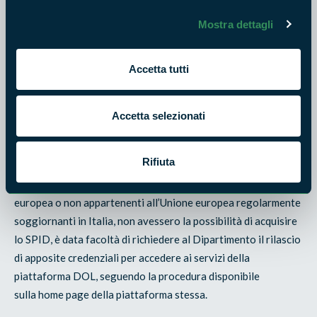
Mostra dettagli
1 - I cittadini italiani residenti in Italia o all’estero possono
accedervi tramite Carta di Identità Elettronica (CIE). La CIE è
il documento d’identità dei cittadini italiani che permette
Accetta tutti
l’accertamento dell’identità del possessore e l’accesso ai
servizi online delle Pubbliche Amministrazioni sia in Italia che
Accetta selezionati
nei Paesi dell’Unione Europea. Per la presentazione della
Domanda on-line di Servizio civile occorrono credenziali CIE
di livello di sicurezza 2.
Rifiuta
2 - Qualora i cittadini di Paesi appartenenti all’Unione
europea o non appartenenti all’Unione europea regolarmente
soggiornanti in Italia, non avessero la possibilità di acquisire
lo SPID, è data facoltà di richiedere al Dipartimento il rilascio
di apposite credenziali per accedere ai servizi della
piattaforma DOL, seguendo la procedura disponibile
sulla home page della piattaforma stessa.