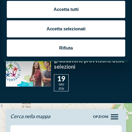
Parco Automezzi dell'Ente
Accetta tutti
24
GIU
2026
Accetta selezionati
PARCO MONTI AURUNCI
Servizio Civile Universale
Rifiuta
2026: pubblicate le
graduatorie provvisorie delle
selezioni
19
GIU
2026
Cerca nella mappa
OPZIONI