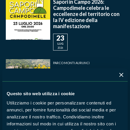
Sapori in Campo 2026:
Campodimele celebra le
eccellenze del territorio con
la IV edizione della
manifestazione
23
LUG
2026
PARCO MONTI AURUNCI
Pico celebra l'estate tra
musica, tradizioni e sapori del
territorio
18
Questo sito web utilizza i cookie
LUG
Utilizziamo i cookie per personalizzare contenuti ed
2026
annunci, per fornire funzionalità dei social media e per
analizzare il nostro traffico. Condividiamo inoltre
PARCO MONTI AURUNCI
informazioni sul modo in cui utilizza il nostro sito con i
TREKKING al tramonto