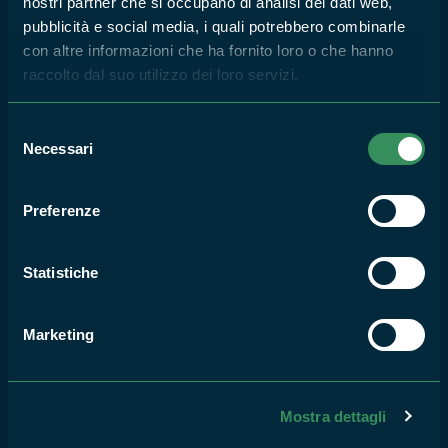
nostri partner che si occupano di analisi dei dati web,
pubblicità e social media, i quali potrebbero combinarle
18
con altre informazioni che ha fornito loro o che hanno
LUG
2026
raccolto dal suo utilizzo dei loro servizi.
Selezione
Necessari
del
PARCO MONTI AURUNCI
consenso
Inaugurazione della nuova
Preferenze
area playground presso il
Santuario della Madonna
della Civita
Statistiche
13
LUG
Marketing
2026
PARCO MONTI AURUNCI
Manifestazione di Interesse
Mostra dettagli
per la Manutenzione del