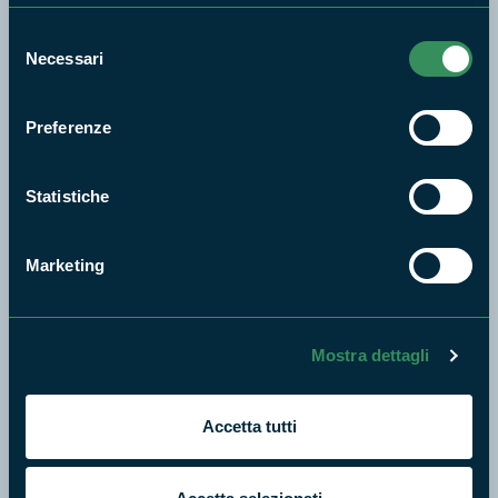
Aree Protette
Selezione
Itinerari
Necessari
del
News e appuntamenti
consenso
Enti di gestione
Preferenze
Natura
Punti di interesse
Statistiche
Storie
Foto e Video
Marketing
Pubblicazioni
Prodotti Natura in Campo
Aziende Natura in Campo
Mostra dettagli
Programmi e progetti
Cartografie
Accetta tutti
Avvisi e bandi
Studi e ricerche