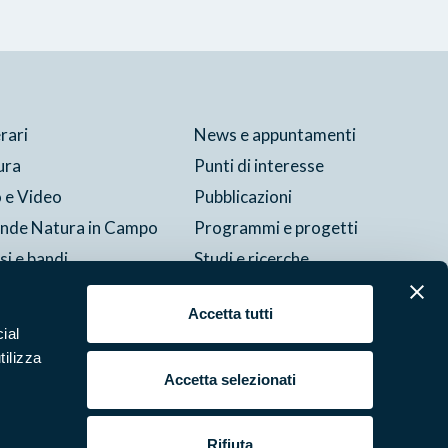
erari
News e appuntamenti
ura
Punti di interesse
 e Video
Pubblicazioni
ende Natura in Campo
Programmi e progetti
si e bandi
Studi e ricerche
tture del parco
Accetta tutti
ial
tilizza
Cookie
Preferenze
Contatti
Credits
Area riservata
Accetta selezionati
Rifiuta