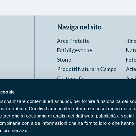
Naviga nel sito
Aree Protette
Itin
Enti di gestione
Nat
Storie
Foto
Prodotti Natura in Campo
Azi
Cartografie
Avvi
Comunicati stampa
Stru
 cookie
rsonalizzare contenuti ed annunci, per fornire funzionalità dei soc
ostro traffico. Condividiamo inoltre informazioni sul modo in cui u
Accessibilità
Privacy
ggi il Copyleft
partner che si occupano di analisi dei dati web, pubblicità e social
combinarle con altre informazioni che ha fornito loro o che hanno
 loro servizi.