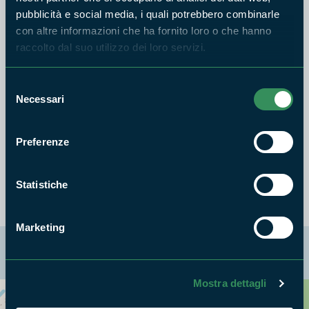
pubblicità e social media, i quali potrebbero combinarle
• Premiazione cittadini.
con altre informazioni che ha fornito loro o che hanno
• Buffet di prodotti tipici con musica.
raccolto dal suo utilizzo dei loro servizi.
Selezione
Necessari
del
consenso
Preferenze
Statistiche
Marketing
La mappa di Parchilazio.it
Mostra dettagli