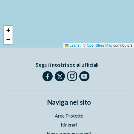
+
−
Leaflet
|
©
OpenStreetMap
contributors
Segui i nostri social ufficiali
Naviga nel sito
Aree Protette
Itinerari
News e appuntamenti