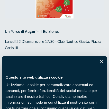
Un Parco di Auguri - III Edizione.
Lunedì 22 Dicembre, ore 17:30 - Club Nautico Gaeta, Piazza
Carlo III.
Una
serata speciale
per celebrare il Natale, premiare chi
tutela il nostro ambiente e unire la comunità in un evento che
celebra la natura, la sostenibilità e le tradizioni locali. Unisciti
a noi per una serata di celebrazione della natura, della
Questo sito web utilizza i cookie
comunità e dei valori che rendono unico il nostro parco!
Utilizziamo i cookie per personalizzare contenuti ed
Ingresso libero.
annunci, per fornire funzionalità dei social media e per
• Proiezioni video.
analizzare il nostro traffico. Condividiamo inoltre
• Premiazione degli ambasciatori del parco.
informazioni sul modo in cui utilizza il nostro sito con i
nostri partner che si occupano di analisi dei dati web,
• Letture.