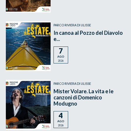
PARCO RIVIERA DI ULISSE
In canoa al Pozzo del Diavolo
e...
7
AGO
2026
PARCO RIVIERA DI ULISSE
Mister Volare. La vita e le
canzoni di Domenico
Modugno
4
AGO
2026