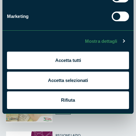
PARCO RIVIERA DI ULISSE
Marketing
Pedala nel parco
3
LUG
Mostra dettagli
2026
Accetta tutti
PARCO RIVIERA DI ULISSE
Accetta selezionati
Gli Itinerari del Parco Riviera
di Ulisse
29
Rifiuta
MAG
2026
REGIONE LAZIO