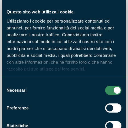
Questo sito web utilizza i cookie
Utilizziamo i cookie per personalizzare contenuti ed
PARCO RIVIERA DI ULISSE
annunci, per fornire funzionalità dei social media e per
Escursione in kayak nel mare
analizzare il nostro traffico. Condividiamo inoltre
di Sperlonga
informazioni sul modo in cui utilizza il nostro sito con i
nostri partner che si occupano di analisi dei dati web,
7
pubblicità e social media, i quali potrebbero combinarle
LUG
con altre informazioni che ha fornito loro o che hanno
2026
raccolto dal suo utilizzo dei loro servizi.
PARCO RIVIERA DI ULISSE
Selezione
Necessari
Nordic Walking a Monte
del
Orlando
consenso
4
Preferenze
LUG
2026
Statistiche