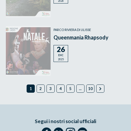
2026
PARCO RIVIERA DI ULISSE
Queenmania Rhapsody
26
DIC
2025
1
2
3
4
5
...
10
Segui i nostri social ufficiali