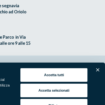
e segnavia
schio ad Oriolo
e Parco in Via
lle ore 9 alle 15
erari
News e appuntamenti
Accetta tutti
ial
ura
Punti di interesse
tilizza
 e Video
Pubblicazioni
Accetta selezionati
ende Natura in Campo
Programmi e progetti
si e bandi
Studi e ricerche