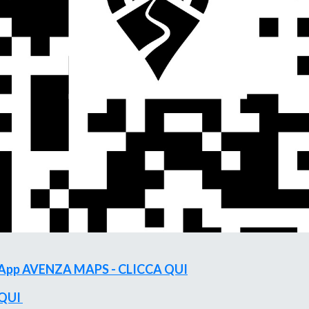
'App AVENZA MAPS - CLICCA QUI
 QUI