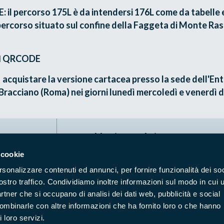
il percorso 175L è da intendersi 176L come da tabelle 
(percorso situato sul confine della Faggeta di Monte Ra
l
QRCODE
e acquistare la versione cartacea presso la sede dell'Ent
 Bracciano (Roma) nei giorni lunedì mercoledì e venerdì da
Naviga nel sito
 cookie
Aree Protette
Itin
rsonalizzare contenuti ed annunci, per fornire funzionalità dei soc
Enti di gestione
Nat
ostro traffico. Condividiamo inoltre informazioni sul modo in cui u
Storie
Foto
partner che si occupano di analisi dei dati web, pubblicità e social
Prodotti Natura in Campo
Azi
combinarle con altre informazioni che ha fornito loro o che hanno
 loro servizi.
Cartografie
Avvi