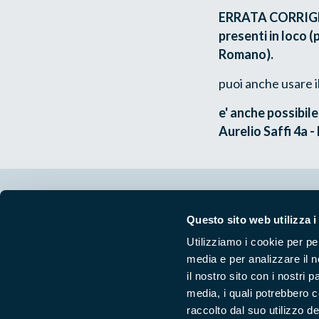
ERRATA CORRIGE: 
presenti in loco 
Romano).
puoi anche usare i
e' anche possibil
Aurelio Saffi 4a -
Segui i nostri social ufficiali
Questo sito web utilizza i
Utilizziamo i cookie per pe
media e per analizzare il n
il nostro sito con i nostri 
media, i quali potrebbero 
raccolto dal suo utilizzo dei