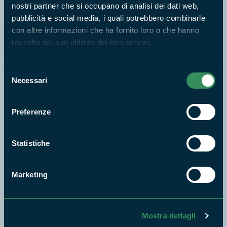
nostri partner che si occupano di analisi dei dati web,
pubblicità e social media, i quali potrebbero combinarle
Segui i nostri social ufficiali
con altre informazioni che ha fornito loro o che hanno
raccolto dal suo utilizzo dei loro servizi.
Selezione
Necessari
del
Naviga nel sito
consenso
Preferenze
Aree Protette
Itinerari
Statistiche
News e appuntamenti
Enti di gestione
Natura
Marketing
Punti di interesse
Storie
Mostra dettagli
Foto e Video