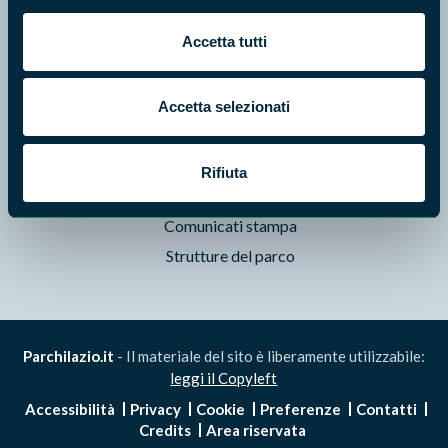
Pubblicazioni
Accetta tutti
Prodotti Natura in Campo
Aziende Natura in Campo
Programmi e progetti
Accetta selezionati
Cartografie
Avvisi e bandi
Rifiuta
Studi e ricerche
Comunicati stampa
Strutture del parco
Parchilazio.it
- Il materiale del sito è liberamente utilizzabile:
leggi il Copyleft
Accessibilità
Privacy
Cookie
Preferenze
Contatti
Credits
Area riservata