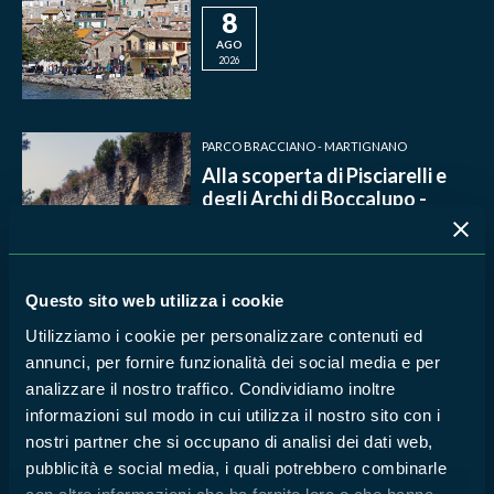
8
AGO
2026
PARCO BRACCIANO - MARTIGNANO
Alla scoperta di Pisciarelli e
degli Archi di Boccalupo -
TESORI NATURALI 2026
2
AGO
Questo sito web utilizza i cookie
2026
Utilizziamo i cookie per personalizzare contenuti ed
annunci, per fornire funzionalità dei social media e per
PARCO BRACCIANO - MARTIGNANO
analizzare il nostro traffico. Condividiamo inoltre
Martignano Kayak Tour -
informazioni sul modo in cui utilizza il nostro sito con i
TESORI NATURALI 2026
nostri partner che si occupano di analisi dei dati web,
1
pubblicità e social media, i quali potrebbero combinarle
AGO