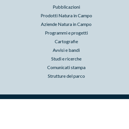
Pubblicazioni
Prodotti Natura in Campo
Aziende Natura in Campo
Programmi e progetti
Cartografie
Avvisi e bandi
Studi e ricerche
Comunicati stampa
Strutture del parco
Parchilazio.it
- Il materiale del sito è liberamente utilizzabile:
leggi il Copyleft
Accessibilità
Privacy
Cookie
Preferenze
Contatti
Credits
Area riservata