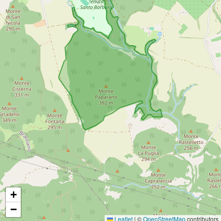
+
−
Leaflet
|
©
OpenStreetMap
contributors