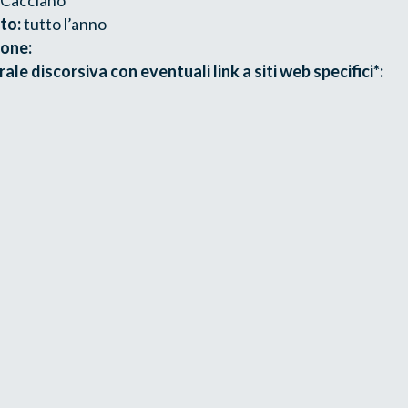
to:
tutto l’anno
ione:
le discorsiva con eventuali link a siti web specifici*: