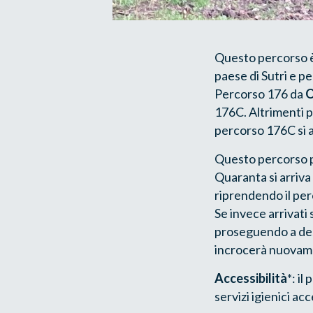
Questo percorso è
paese di Sutri e p
Percorso 176 da
O
176C. Altrimenti p
percorso 176C si a
Questo percorso pu
Quaranta si arriva 
riprendendo il per
Se invece arrivati 
proseguendo a dest
incrocerà nuovame
Accessibilità
*: i
servizi igienici acce