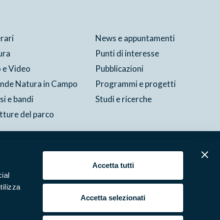
erari
News e appuntamenti
ura
Punti di interesse
 e Video
Pubblicazioni
ende Natura in Campo
Programmi e progetti
si e bandi
Studi e ricerche
tture del parco
Cookie
Preferenze
Contatti
Credits
Area riservata
Accetta tutti
ial
tilizza
Accetta selezionati