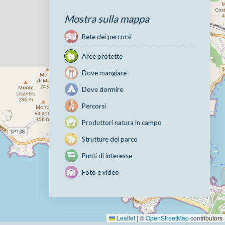
Mostra sulla mappa
Rete dei percorsi
Aree protette
Dove mangiare
Dove dormire
Percorsi
Produttori natura in campo
Strutture del parco
Punti di interesse
Foto e video
Leaflet
|
©
OpenStreetMap
contributors