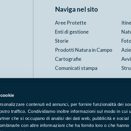
Naviga nel sito
Aree Protette
Itin
Enti di gestione
Nat
Storie
Foto
Prodotti Natura in Campo
Azi
Cartografie
Avvi
Comunicati stampa
Stru
Accessibilità
Privacy
ggi il Copyleft
 cookie
rsonalizzare contenuti ed annunci, per fornire funzionalità dei soc
ostro traffico. Condividiamo inoltre informazioni sul modo in cui u
partner che si occupano di analisi dei dati web, pubblicità e social
combinarle con altre informazioni che ha fornito loro o che hanno