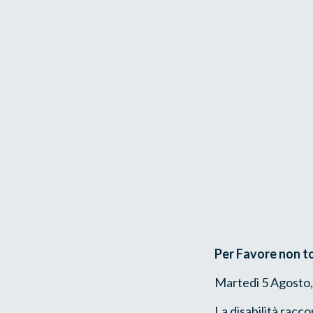
Per Favore non toc
Martedì 5 Agosto, 
La disabilità racco