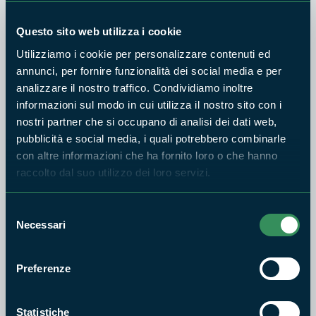
Archeologia Cristiana e Medievale Università
degli Studi Suor Orsola Benincasa Napoli.
Questo sito web utilizza i cookie
"Ritrovare il ducato: dagli scavi di Gianola una
Utilizziamo i cookie per personalizzare contenuti ed
prospettiva per il Medioevo nel Golfo"
.
annunci, per fornire funzionalità dei social media e per
Dott.ssa MANUELA RUGGIERI, dott.ssa in
analizzare il nostro traffico. Condividiamo inoltre
scienze delle lingue, storia e cultura dei Paesi
informazioni sul modo in cui utilizza il nostro sito con i
arabo-islamici del Mediterraneo, dottoranda
nostri partner che si occupano di analisi dei dati web,
presso Istituto Pontificio d'arabistica e
pubblicità e social media, i quali potrebbero combinarle
con altre informazioni che ha fornito loro o che hanno
d'islamistica di Roma e L'Orientale di Napoli.
"La
raccolto dal suo utilizzo dei loro servizi.
presenza musulmana nel golfo di Gaeta e dintorni
dal'Vlll al X secolo".
Selezione
Arch. ANDREA DI BIASE, Funzionario per il
Necessari
del
Coordinamento delle attività di pianificazione,
consenso
controllo del territorio e attuazione degli
Preferenze
interventi di recupero e valorizzazione degli
immobili in uso al Parco.
"Il territorio del Parco tra
passato e presente".
Statistiche