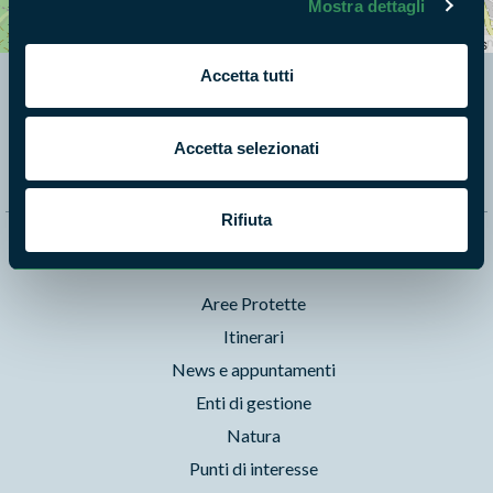
Mostra dettagli
−
Leaflet
|
©
OpenStreetMap
contributors
Accetta tutti
Segui i nostri social ufficiali
Accetta selezionati
Rifiuta
Naviga nel sito
Aree Protette
Itinerari
News e appuntamenti
Enti di gestione
Natura
Punti di interesse