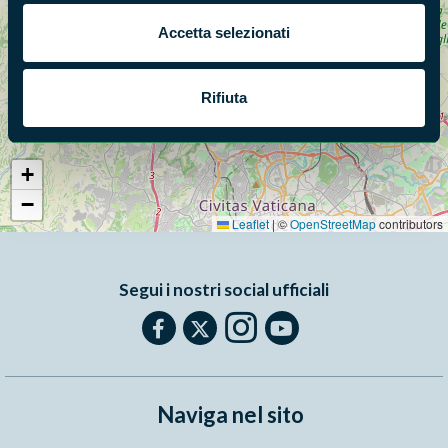
Accetta selezionati
Rifiuta
+
−
Leaflet
|
©
OpenStreetMap
contributors
Segui i nostri social ufficiali
Naviga nel sito