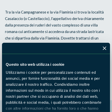
Tra la via Campagnanese e la via Flaminia si trova la località
Casalaccio (o Castellaccio), l'appellativo deriva chiaramente
dalla presenza dei ruderi del vasto complesso di una villa
romana cui anticamente si accedeva da una strada lastricata
che si dipartiva dalla via Flaminia. Dovette trattarsi di un
complesso di particolare prestigio poichè gli scavi hanno
restituito numerosi marmi colorati, stucchi e mosaici. Oggi,
tra i ruderi si distingue un edificio particolarmente
monumentale: una cisterna per la raccolta e distribuzione
Questo sito web utilizza i cookie
delle acque, munita di poderosi contrafforti, che nel medioevo
Utilizziamo i cookie per personalizzare contenuti ed
fu riutilizzata come fortilizio.
annunci, per fornire funzionalità dei social media e per
analizzare il nostro traffico. Condividiamo inoltre
informazioni sul modo in cui utilizza il nostro sito con i
nostri partner che si occupano di analisi dei dati web,
pubblicità e social media, i quali potrebbero combinarle
La mappa di Parchilazio.it
con altre informazioni che ha fornito loro o che hanno