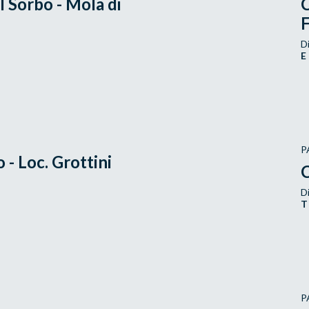
 Sorbo - Mola di
C
Di
E
P
- Loc. Grottini
C
Di
T
P