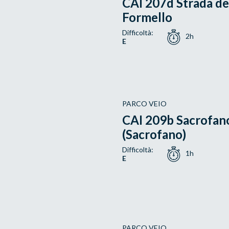
CAI 207d Strada del
Formello
Difficoltà:
2h
E
PARCO VEIO
CAI 209b Sacrofano 
(Sacrofano)
Difficoltà:
1h
E
PARCO VEIO