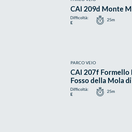
CAI 209d Monte M
Difficoltà:
25m
E
PARCO VEIO
CAI 207f Formello L
Fosso della Mola d
Difficoltà:
25m
E