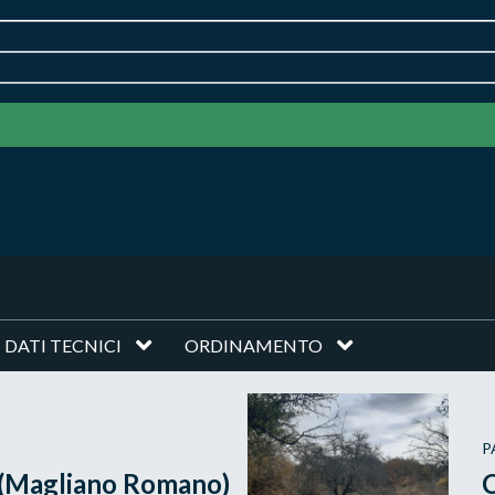
DATI TECNICI
ORDINAMENTO
P
 (Magliano Romano)
C