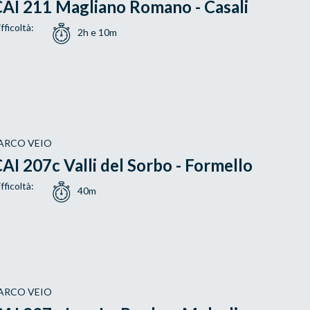
AI 211 Magliano Romano - Casali
fficoltà:
2h e 10m
ARCO VEIO
AI 207c Valli del Sorbo - Formello
fficoltà:
40m
ARCO VEIO