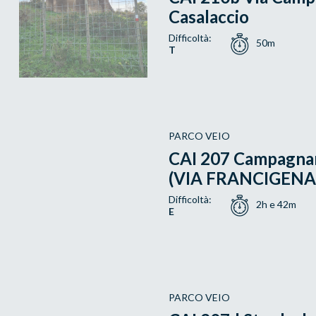
Casalaccio
Difficoltà:
50m
T
PARCO VEIO
CAI 207 Campagnan
(VIA FRANCIGENA
Difficoltà:
2h e 42m
E
PARCO VEIO