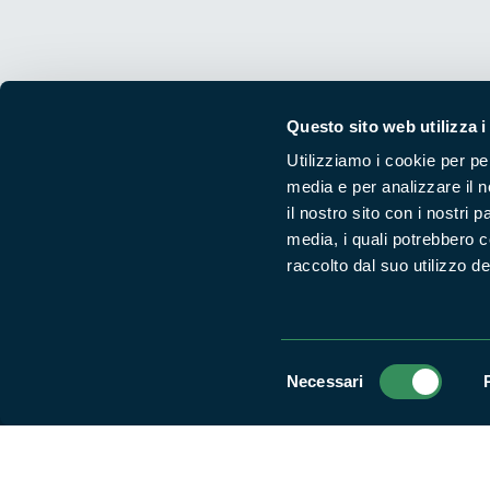
Questo sito web utilizza i
Utilizziamo i cookie per pe
Segui i nostri social ufficiali
media e per analizzare il n
il nostro sito con i nostri 
media, i quali potrebbero 
raccolto dal suo utilizzo dei
Selezione
Necessari
del
consenso
Parchilazio.it
- Il materiale del sito è liberamente utilizzabile:
le