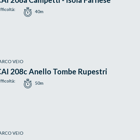
fficoltà:
40m
ARCO VEIO
AI 208c Anello Tombe Rupestri
fficoltà:
50m
ARCO VEIO