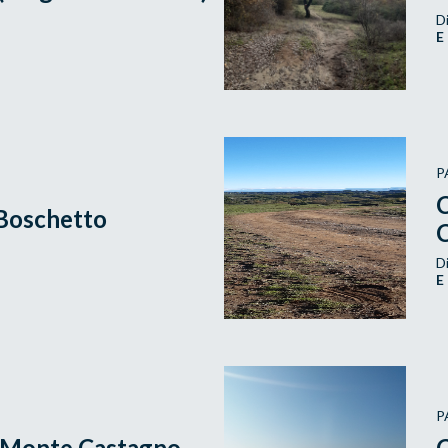
Di
E
P
C
 Boschetto
C
Di
E
P
i Monte Castagno
C