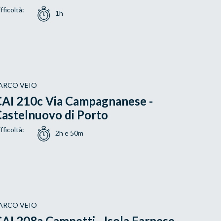
fficoltà:
1h
ARCO VEIO
AI 210c Via Campagnanese -
astelnuovo di Porto
fficoltà:
2h e 50m
ARCO VEIO
AI 208a Campetti - Isola Farnese