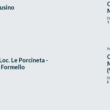
C
usino
Di
T
P
C
oc. Le Porcineta -
i Formello
Di
E