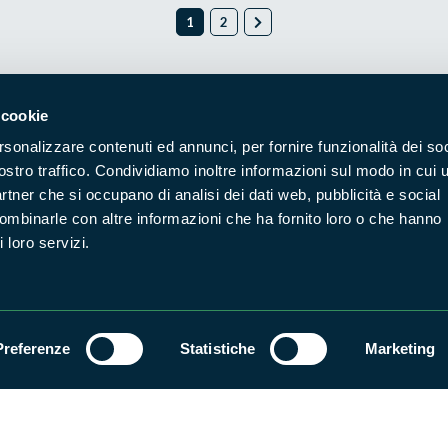
1
2
 cookie
Naviga nel sito
rsonalizzare contenuti ed annunci, per fornire funzionalità dei soc
ostro traffico. Condividiamo inoltre informazioni sul modo in cui u
Aree Protette
Itin
partner che si occupano di analisi dei dati web, pubblicità e social
Enti di gestione
Nat
combinarle con altre informazioni che ha fornito loro o che hanno
 loro servizi.
Storie
Foto
Prodotti Natura in Campo
Azi
Cartografie
Avvi
Comunicati stampa
Stru
Preferenze
Statistiche
Marketing
Accessibilità
Privacy
ggi il Copyleft