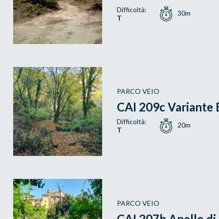
Difficoltà:
30m
T
PARCO VEIO
CAI 209c Variante
Difficoltà:
20m
T
PARCO VEIO
CAI 207b Anello d