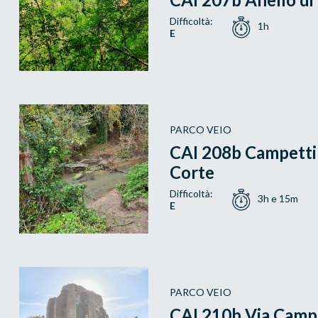
Difficoltà:
1h
E
PARCO VEIO
CAI 208b Campetti -
Corte
Difficoltà:
3h e 15m
E
PARCO VEIO
CAI 210b Via Camp