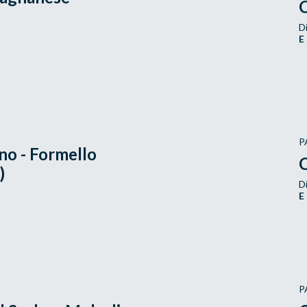
C
Di
E
P
o - Formello
C
)
Di
E
P