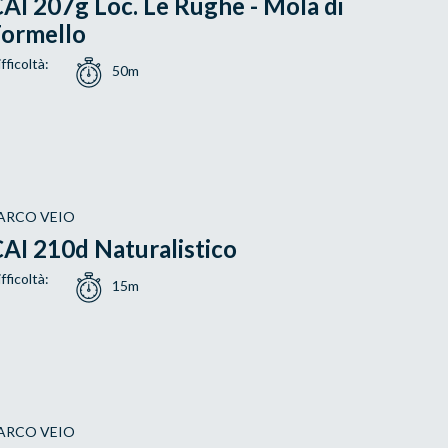
AI 207g Loc. Le Rughe - Mola di
Formello
fficoltà:
50m
ARCO VEIO
AI 210d Naturalistico
fficoltà:
15m
ARCO VEIO