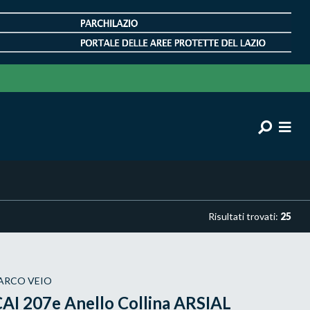
Risultati trovati:
25
ARCO VEIO
AI 207e Anello Collina ARSIAL