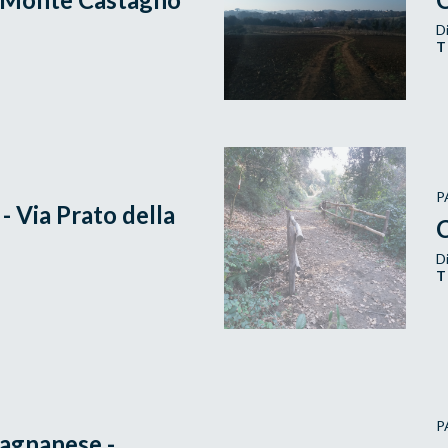
Di
T
P
 Via Prato della
C
Di
T
P
agnanese -