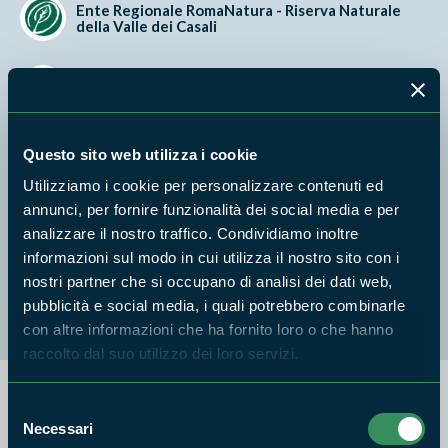
Ente Regionale RomaNatura - Riserva Naturale
della Valle dei Casali
Ente Regionale RomaNatura - Riserva Naturale
dell'Insugherata
Ente Regionale RomaNatura - Riserva Naturale
Questo sito web utilizza i cookie
di Decima Malafede
Utilizziamo i cookie per personalizzare contenuti ed
annunci, per fornire funzionalità dei social media e per
Ente Regionale RomaNatura - Riserva Naturale
analizzare il nostro traffico. Condividiamo inoltre
di Monte Mario
informazioni sul modo in cui utilizza il nostro sito con i
nostri partner che si occupano di analisi dei dati web,
Ente Regionale RomaNatura - Riserva Naturale
Laurentino Acqua Acetosa
pubblicità e social media, i quali potrebbero combinarle
con altre informazioni che ha fornito loro o che hanno
raccolto dal suo utilizzo dei loro servizi.
Selezione
Si comunica che relativamente alla definizione del calendario degli eventi
estivi 2023 è ancora possibile presentare da parte di Enti locali e
Necessari
del
Associazioni, attente alla salvaguardia dell'ambiente e alla promozione del