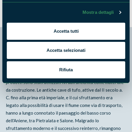
Mostra dettagli
Accetta tutti
Geologia
Accetta selezionati
Il territorio della riserva è costituito da un terreno in maggior
parte ricoperto dai prodotti piroclastici del vulcanismo
Rifiuta
laziale, costituiti per lo più da tufi e pozzolane. Questi
prodotti sono stati utilizzati fin dall'antichità come materiale
da costruzione. Le antiche cave di tufo, attive dal II secolo a.
C. fino alla prima età imperiale, e il cui sfruttamento era
legato alla possibilità di usare il fiume come via di trasporto,
hanno a lungo connotato il paesaggio del basso corso
dell'Aniene, tra Pietralata e Salone. Malgrado lo
sfruttamento moderno e il successivo reinterro, rimangono