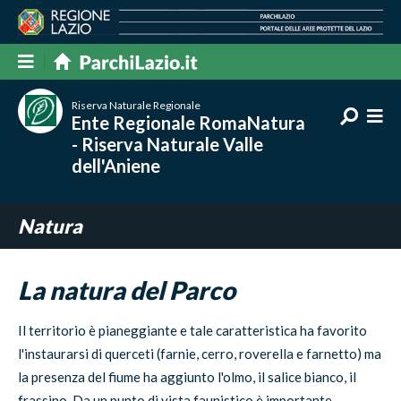
Riserva Naturale Regionale
Ente Regionale RomaNatura
- Riserva Naturale Valle
dell'Aniene
Natura
La natura del Parco
Il territorio è pianeggiante e tale caratteristica ha favorito
l'instaurarsi di querceti (farnie, cerro, roverella e farnetto) ma
la presenza del fiume ha aggiunto l'olmo, il salice bianco, il
frassino. Da un punto di vista faunistico è importante