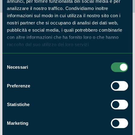
annunci, per fornire funzionalità dei social media e per
analizzare il nostro traffico. Condividiamo inoltre
informazioni sul modo in cui utilizza il nostro sito con i
nostri partner che si occupano di analisi dei dati web,
pubblicità e social media, i quali potrebbero combinarle
Flora
con altre informazioni che ha fornito loro o che hanno
raccolto dal suo utilizzo dei loro servizi.
Una variegata vegetazione costituisce un lembo residuo delle
vaste boscaglie ripariali che anticamente abbellivano le
Selezione
sponde del fiume Aniene. Pioppi e salici rappresentano la
Necessari
del
componente arborea principale. Nelle aree allungate sono
consenso
invece abbondanti la cannuccia di palude, graminacea dalla
Preferenze
tipica infiorescenza a pennacchio, e la tifa, facile da
riconoscere per il suo fusto nudo, l'infiorescenza a forma di
spiga compatta di color ruggine e le lunghe foglie a nervatura
Statistiche
parallela che venivano usate per impagliare i fiaschi e per
ricavare le stuoie. La cannuccia di palude e la piccola
Marketing
lenticchia d'acqua, filtrano e depurano le acque. In primavera
fiorisce il giaggiolo acquatico.