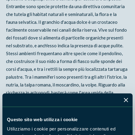
Entrambe sono specie protette da una direttiva comunitaria
che tutela gli habitat naturali e seminaturali, la flora e la
fauna selvatica. Il granchio d'acqua dolce è un crostaceo
facilmente osservabile nei canali della riserva. Vive sul fondo
dei fossati dove si alimenta di particelle organiche presenti
nel substrato, e anch'esso indica la presenza di acque pulite.
Stessi ambienti frequentano altre specie come il pendolino,
che costruisce il suo nido a forma di fiasco sulle sponde dei
corsi d'acqua, e tra i rettili la sempre più localizzata tartaruga
palustre. Tra i mammiferi sono presenti tra gli altri l'istrice, la
nutria, la talpa romana, il moscardino, la volpe. Riguardo alla
ricchezza in artropodi, basterà come l'area umida della
Cervelletta sia considerata tra le aree maggiormente
significative dal punto di vista entomologico a Roma. Proprio
qui, a seguito di ricerche specifiche sui ditteri, è stata
Questo sito web utilizza i cookie
segnalata la presenza dello straziomide, genere e specie
Utilizziamo i cookie per personalizzare contenuti ed
segnalati per la prima volta in Italia (nel 2002).